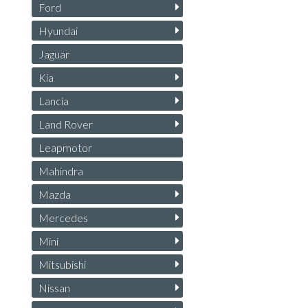
Ford
Hyundai
Jaguar
Kia
Lancia
Land Rover
Leapmotor
Mahindra
Mazda
Mercedes
Mini
Mitsubishi
Nissan