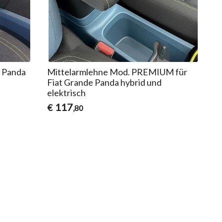
e Panda
Mittelarmlehne Mod. PREMIUM für
Fiat Grande Panda hybrid und
elektrisch
117
€
,80