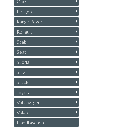
Opel
Peugeot
Range Rover
Renault
Saab
Seat
Skoda
Smart
Suzuki
Toyota
Volkswagen
Volvo
Handtaschen