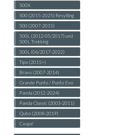
500X
500 (2015-2025) Resytling
500 (2007-2015)
500L (2012-05/2017) und
500L Trekking
500L (06/2017-2022)
Tipo (2015>)
Bravo (2007-2014)
Grande Punto / Punto Evo
Panda (2012-2024)
Panda Classic (2003-2011)
Qubo (2008-2019)
Coupe'