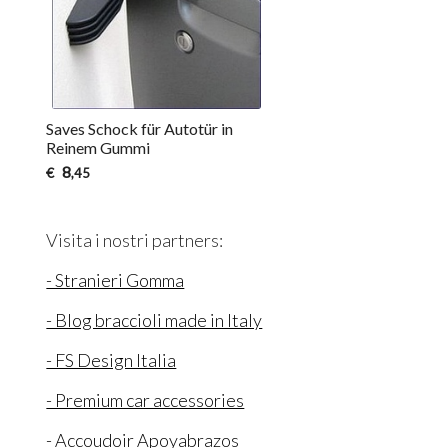
Saves Schock für Autotür in
Reinem Gummi
8
€
,45
Visita i nostri partners:
- Stranieri Gomma
- Blog braccioli made in Italy
- FS Design Italia
- Premium car accessories
- Accoudoir Apoyabrazos