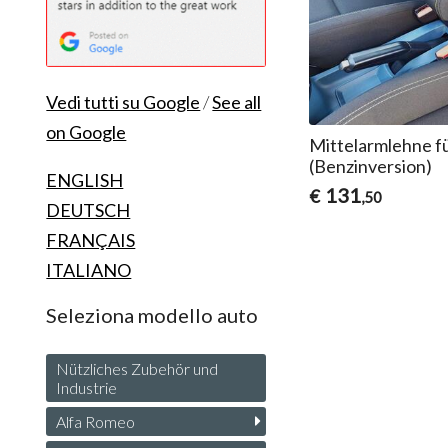
Vedi tutti su Google
/
See all
on Google
Mittelarmlehne f
(Benzinversion)
ENGLISH
131
€
,50
DEUTSCH
FRANÇAIS
ITALIANO
Seleziona modello auto
Nützliches Zubehör und
Industrie
Alfa Romeo