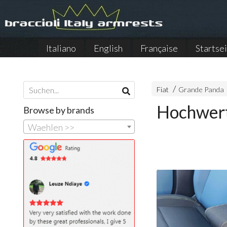
Italiano
English
Française
Startse
Fiat
Grande Panda
Hochwert
Browse by brands
Waehlen >>