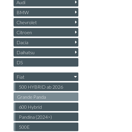
Audi
BMW
Chevrolet
Citroen
Dacia
Daihatsu
DS
Fiat
500 HYBRID ab 2026
Grande Panda
600 Hybrid
Pandina (2024>)
500E