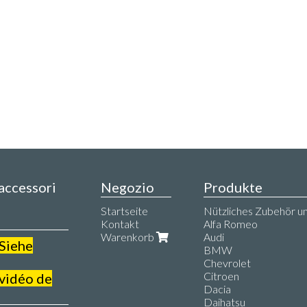
 accessori
Negozio
Produkte
,
Startseite
Nützliches Zubehör un
Kontakt
Alfa Romeo
Warenkorb
Audi
 Siehe
BMW
Chevrolet
Citroen
 vidéo de
Dacia
Daihatsu