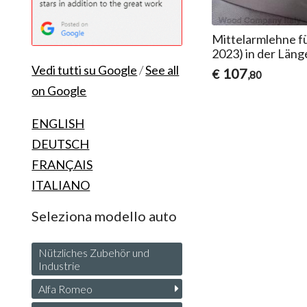
Mittelarmlehne fü
2023) in der Läng
Vedi tutti su Google
/
See all
107
€
,80
on Google
ENGLISH
DEUTSCH
FRANÇAIS
ITALIANO
Seleziona modello auto
Nützliches Zubehör und
Industrie
Alfa Romeo