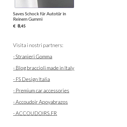
Saves Schock für Autotür in
Reinem Gummi
8
€
,45
Visita i nostri partners:
- Stranieri Gomma
- Blog braccioli made in Italy
- FS Design Italia
- Premium car accessories
- Accoudoir Apoyabrazos
- ACCOUDOIRS.FR