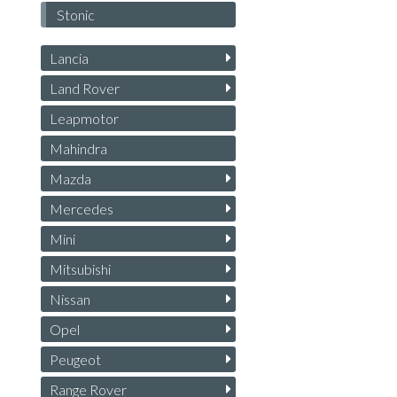
Stonic
Lancia
Land Rover
Leapmotor
Mahindra
Mazda
Mercedes
Mini
Mitsubishi
Nissan
Opel
Peugeot
Range Rover