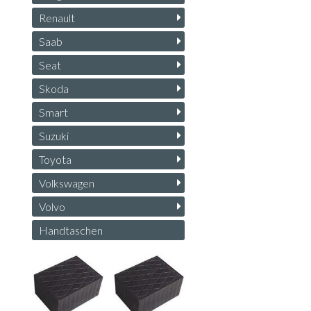
Renault
Saab
Seat
Skoda
Smart
Suzuki
Toyota
Volkswagen
Volvo
Handtaschen