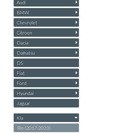
Audi
BMW
Chevrolet
Citroen
Dacia
Daihatsu
DS
Fiat
Ford
Hyundai
Jaguar
Kia
Rio (2017-2023)