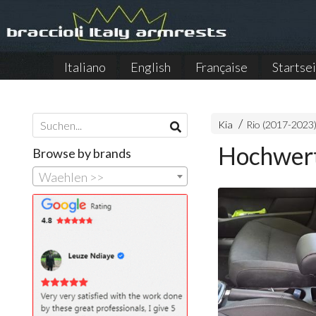
Italiano
English
Française
Startse
Kia
Rio (2017-2023
Hochwert
Browse by brands
Waehlen >>