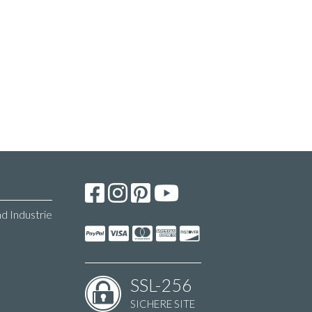
d Industrie
SSL-256
SICHERE SITE