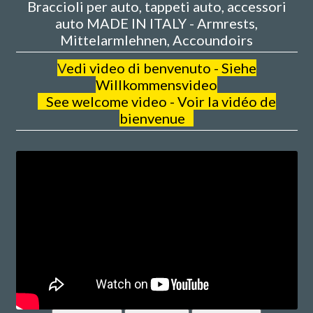
Braccioli per auto, tappeti auto, accessori
auto MADE IN ITALY - Armrests,
Mittelarmlehnen, Accoundoirs
V
edi video di benvenuto - Siehe
Willkommensvideo
See welcome video - Voir la vidéo de
bienvenue