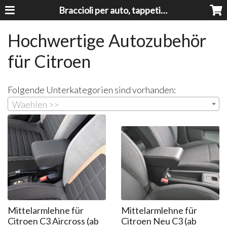
Braccioli per auto, tappeti auto, accessori auto MADE IN ITALY - Armrests, Mittelarmlehnen, Accoundoirs
Hochwertige Autozubehör
für Citroen
Folgende Unterkategorien sind vorhanden:
Waehlen >>
Mittelarmlehne für
Mittelarmlehne für
Citroen C3 Aircross (ab
Citroen Neu C3 (ab