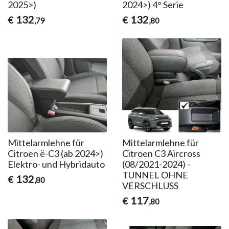
2025>)
2024>) 4° Serie
132
132
€
€
,79
,80
Mittelarmlehne für
Mittelarmlehne für
Citroen ë-C3 (ab 2024>)
Citroen C3 Aircross
Elektro- und Hybridauto
(08/2021-2024) -
TUNNEL OHNE
132
€
,80
VERSCHLUSS
117
€
,80