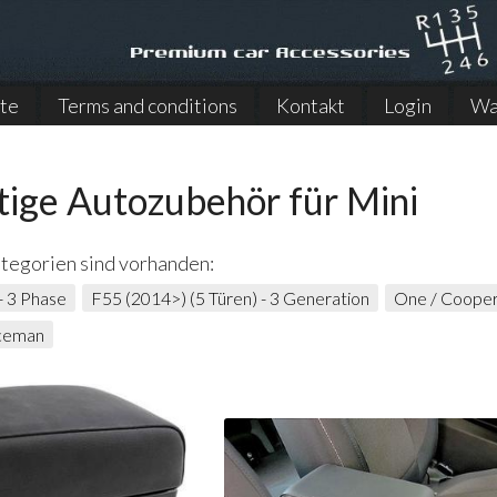
ite
Terms and conditions
Kontakt
Login
Wa
ige Autozubehör für Mini
tegorien sind vorhanden:
- 3 Phase
F55 (2014>) (5 Türen) - 3 Generation
One / Cooper
ceman