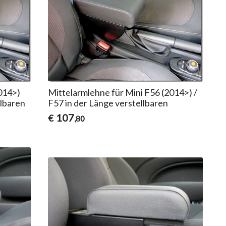
014>)
Mittelarmlehne für Mini F56 (2014>) /
llbaren
F57 in der Länge verstellbaren
107
€
,80