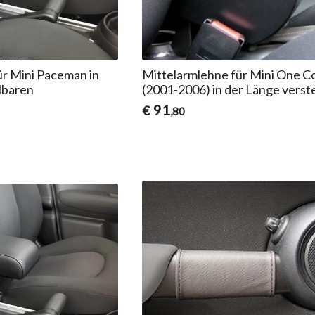
ür Mini Paceman in
Mittelarmlehne für Mini One C
lbaren
(2001-2006) in der Länge verst
91
€
,80