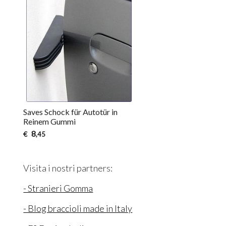
Saves Schock für Autotür in
Reinem Gummi
8
€
,45
Visita i nostri partners:
- Stranieri Gomma
- Blog braccioli made in Italy