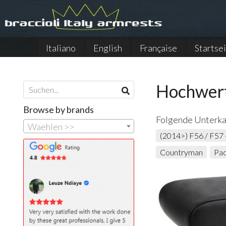
Italiano
English
Française
Startse
Hochwert
Browse by brands
Folgende Unterka
Waehlen >>
(2014>) F56 / F57 
Countryman
Pa