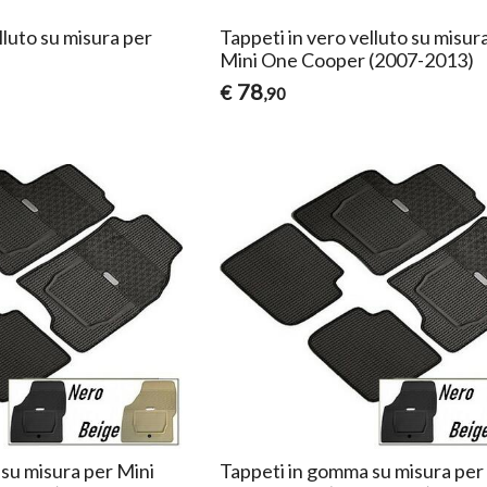
lluto su misura per
Tappeti in vero velluto su misur
Mini One Cooper (2007-2013)
78
€
,90
su misura per Mini
Tappeti in gomma su misura per