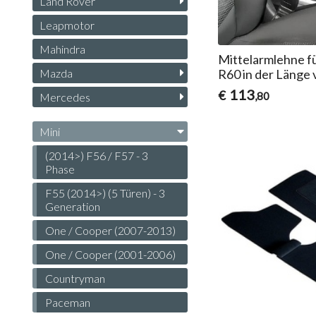
Land Rover
Leapmotor
Mahindra
Mittelarmlehne f
Mazda
R60 in der Länge 
113
€
,80
Mercedes
Mini
(2014>) F56 / F57 - 3
Phase
F55 (2014>) (5 Türen) - 3
Generation
One / Cooper (2007-2013)
One / Cooper (2001-2006)
Countryman
Paceman