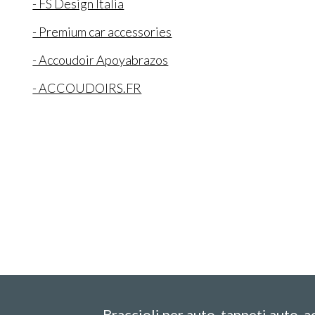
- FS Design Italia
- Premium car accessories
- Accoudoir Apoyabrazos
- ACCOUDOIRS.FR
Braccioli per auto, tappeti auto, 