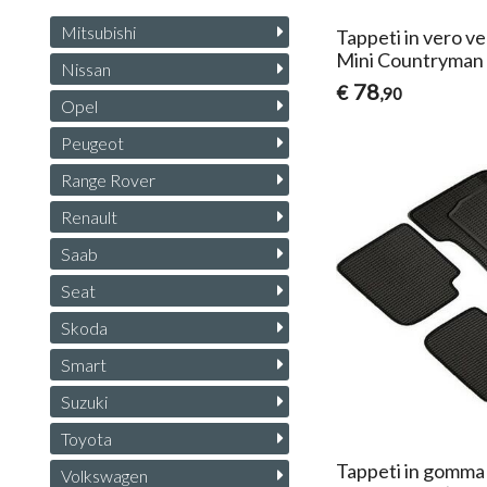
Mitsubishi
Tappeti in vero ve
Mini Countryman
Nissan
78
€
,90
Opel
Peugeot
Range Rover
Renault
Saab
Seat
Skoda
Smart
Suzuki
Toyota
Tappeti in gomma 
Volkswagen