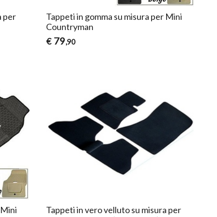
a per
Tappeti in gomma su misura per Mini
Countryman
79
€
,90
 Mini
Tappeti in vero velluto su misura per