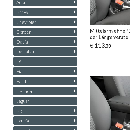
Audi
BMW
Chevrolet
Mittelarmlehne f
Citroen
der Länge verstel
Dacia
113
€
,80
Daihatsu
DS
Fiat
Ford
Hyundai
Jaguar
Kia
Lancia