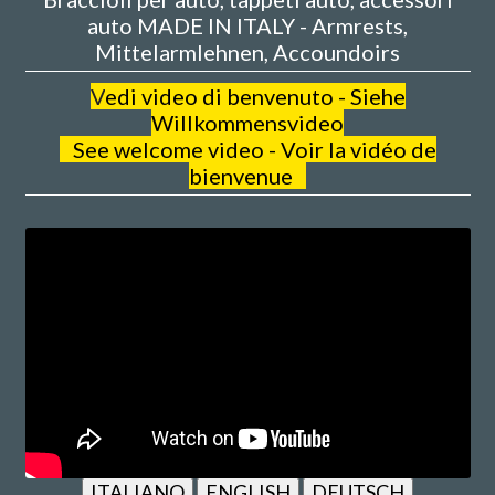
auto MADE IN ITALY - Armrests,
Mittelarmlehnen, Accoundoirs
V
edi video di benvenuto - Siehe
Willkommensvideo
See welcome video - Voir la vidéo de
bienvenue
ITALIANO
ENGLISH
DEUTSCH