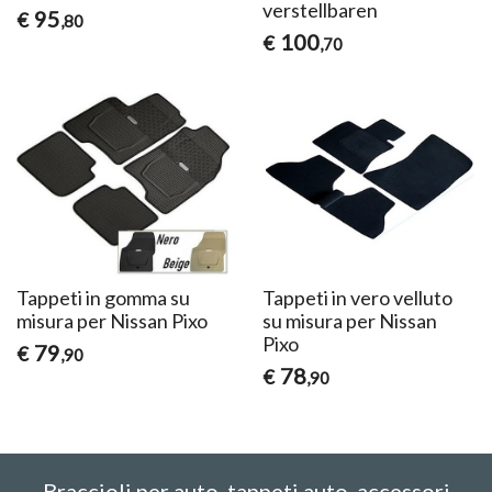
verstellbaren
95
€
,80
100
€
,70
Tappeti in gomma su
Tappeti in vero velluto
misura per Nissan Pixo
su misura per Nissan
Pixo
79
€
,90
78
€
,90
Braccioli per auto, tappeti auto, accessori