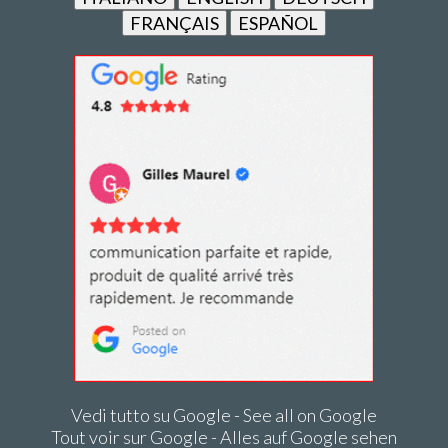
FRANÇAIS
ESPAÑOL
Vedi tutto su Google - See all on Google
Tout voir sur Google - Alles auf Google sehen