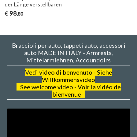
der Länge verstellbaren
98
€
,80
Braccioli per auto, tappeti auto, accessori
auto MADE IN ITALY - Armrests,
Mittelarmlehnen, Accoundoirs
V
edi video di benvenuto - Siehe
Willkommensvideo
See welcome video - Voir la vidéo de
bienvenue