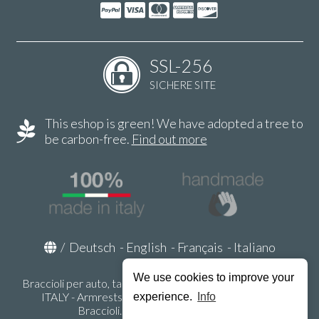
SSL-256
SICHERE SITE
This eshop is green! We have adopted a tree to
be carbon-free.
Find out more
/
Deutsch
-
English
-
Français
-
Italiano
We use cookies to improve your
Braccioli per auto, tappeti auto, accessori auto MADE IN
ITALY - Armrests, Mittelarmlehnen, Accoundoirs -
experience.
Info
Braccioli.it - P.Iva IT02178470353