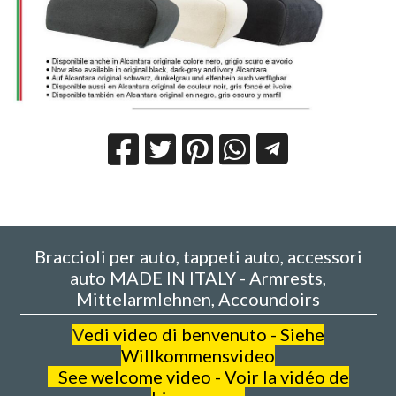
Braccioli per auto, tappeti auto, accessori
auto MADE IN ITALY - Armrests,
Mittelarmlehnen, Accoundoirs
V
edi video di benvenuto - Siehe
Willkommensvideo
See welcome video - Voir la vidéo de