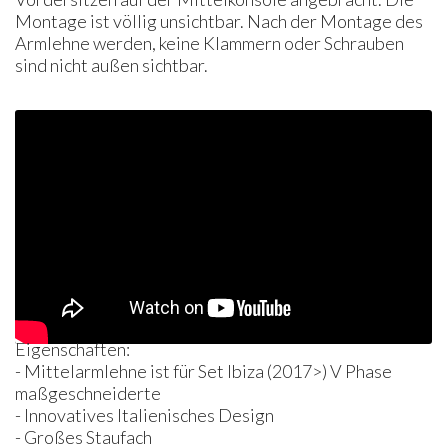
Montage ist völlig unsichtbar. Nach der Montage des
Armlehne werden, keine Klammern oder Schrauben
sind nicht außen sichtbar.
Eigenschaften:
- Mittelarmlehne ist für Set Ibiza (2017>) V Phase
maßgeschneiderte
- Innovatives Italienisches Design
- Großes Staufach