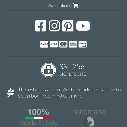
Warenkorb
SSL-256
SICHERE SITE
This eshop is green! We have adopted a tree to
be carbon-free.
Find out more