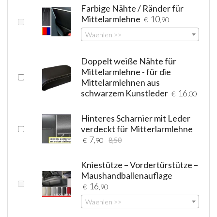
Farbige Nähte / Ränder für
Mittelarmlehne
10
€
,90
Waehlen >>
Doppelt weiße Nähte für
Mittelarmlehne - für die
Mittelarmlehnen aus
schwarzem Kunstleder
16
€
,00
Hinteres Scharnier mit Leder
verdeckt für Mitterlarmlehne
7
€
,90
8,50
Kniestütze – Vordertürstütze –
Maushandballenauflage
16
€
,90
Waehlen >>