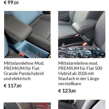
99
€
,00
Mittelarmlehne Mod.
Mittelarmlehne mod.
PREMIUM für Fiat
PREMIUM für Fiat 500
Grande Panda hybrid
Hybrid ab 2026 mit
und elektrisch
Staufach in der Länge
verstellbare
117
€
,80
123
€
,80