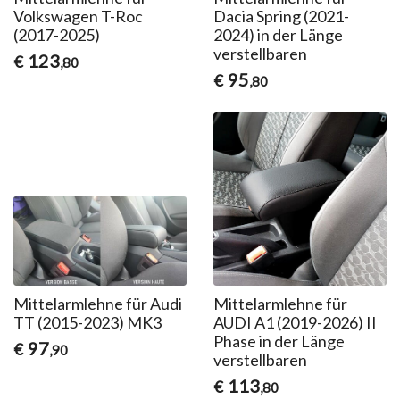
Volkswagen T-Roc
Dacia Spring (2021-
(2017-2025)
2024) in der Länge
verstellbaren
123
€
,80
95
€
,80
Mittelarmlehne für Audi
Mittelarmlehne für
TT (2015-2023) MK3
AUDI A1 (2019-2026) II
Phase in der Länge
97
€
,90
verstellbaren
113
€
,80