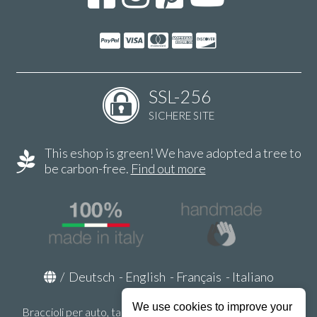
SSL-256
SICHERE SITE
This eshop is green! We have adopted a tree to
be carbon-free.
Find out more
/
Deutsch
-
English
-
Français
-
Italiano
We use cookies to improve your
Braccioli per auto, tappeti auto, accessori auto MADE IN