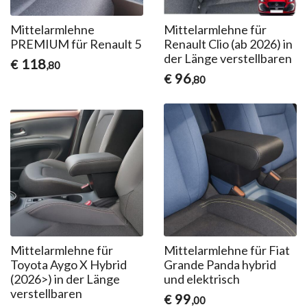
Mittelarmlehne
Mittelarmlehne für
PREMIUM für Renault 5
Renault Clio (ab 2026) in
der Länge verstellbaren
118
€
,80
96
€
,80
Mittelarmlehne für
Mittelarmlehne für Fiat
Toyota Aygo X Hybrid
Grande Panda hybrid
(2026>) in der Länge
und elektrisch
verstellbaren
99
€
,00