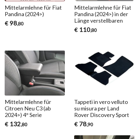
Mittelarmlehne für Fiat
Mittelarmlehne für Fiat
Pandina (2024>)
Pandina (2024>) in der
Länge verstellbaren
98
€
,80
110
€
,80
Mittelarmlehne für
Tappeti in vero velluto
Citroen Neu C3 (ab
su misura per Land
2024>) 4° Serie
Rover Discovery Sport
132
78
€
€
,80
,90