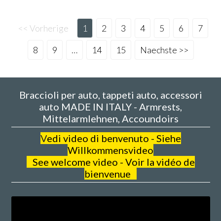
<< Vorherige
1
2
3
4
5
6
7
8
9
…
14
15
Naechste >>
Braccioli per auto, tappeti auto, accessori
auto MADE IN ITALY - Armrests,
Mittelarmlehnen, Accoundoirs
V
edi video di benvenuto - Siehe
Willkommensvideo
See welcome video - Voir la vidéo de
bienvenue