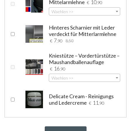
Mittelarmlehne
10
€
,90
Waehlen >>
Hinteres Scharnier mit Leder
verdeckt für Mitterlarmlehne
7
€
,90
8,50
Kniestütze – Vordertürstütze –
Maushandballenauflage
16
€
,90
Waehlen >>
Delicate Cream - Reinigungs
und Ledercreme
11
€
,90