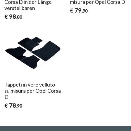
Corsa D in der Länge
misura per Opel Corsa D
verstellbaren
79
€
,90
98
€
,80
Tappeti in vero velluto
su misura per Opel Corsa
D
78
€
,90