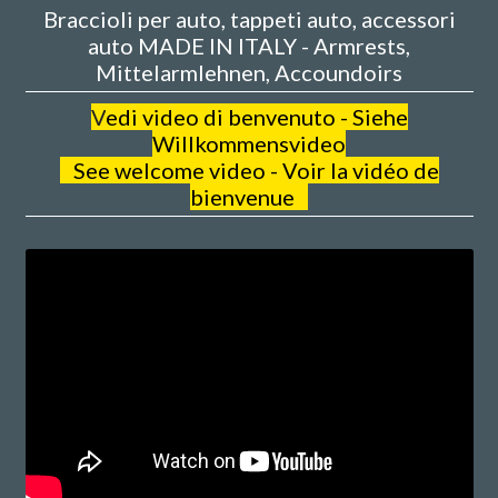
Braccioli per auto, tappeti auto, accessori
auto MADE IN ITALY - Armrests,
Mittelarmlehnen, Accoundoirs
V
edi video di benvenuto - Siehe
Willkommensvideo
See welcome video - Voir la vidéo de
bienvenue