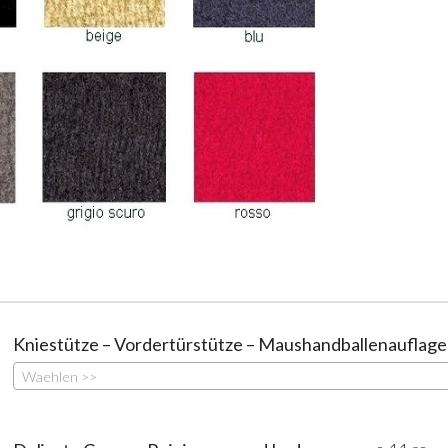
Kniestütze – Vordertürstütze – Maushandballenauflage
Waehlen >>