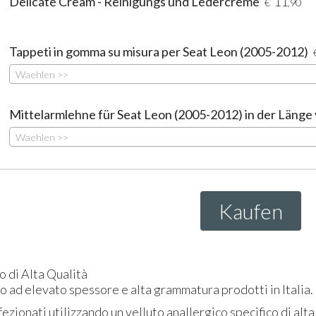
Delicate Cream - Reinigungs und Ledercreme
11
€
,90
Tappeti in gomma su misura per Seat Leon (2005-2012)
Waehlen >>
Mittelarmlehne für Seat Leon (2005-2012) in der Länge 
Waehlen >>
Kaufen
o di Alta Qualità
to ad elevato spessore e alta grammatura prodotti in Italia.
ezionati utilizzando un velluto anallergico specifico di alta