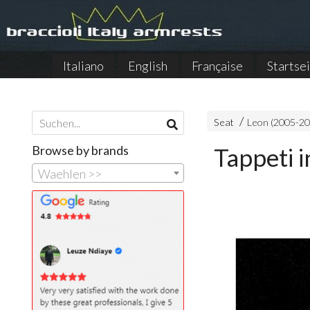
Italiano
English
Française
Startse
Seat
Leon (2005-20
Browse by brands
Tappeti i
Waehlen >>