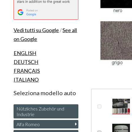
Vedi tutti su Google
/
See all
on Google
ENGLISH
DEUTSCH
FRANÇAIS
ITALIANO
Seleziona modello auto
Nützliches Zubehör und
Industrie
Alfa Romeo