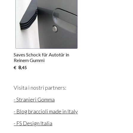
Saves Schock für Autotür in
Reinem Gummi
8
€
,45
Visita i nostri partners:
- Stranieri Gomma
- Blog braccioli made in Italy
- FS Design Italia