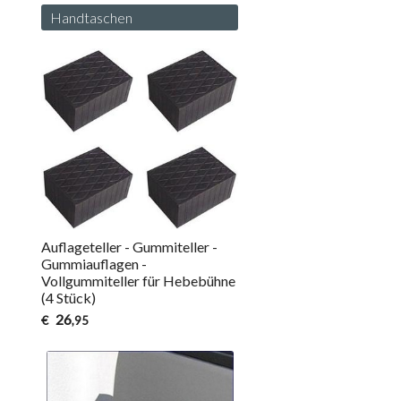
Handtaschen
Auflageteller - Gummiteller -
Gummiauflagen -
Vollgummiteller für Hebebühne
(4 Stück)
26
€
,95