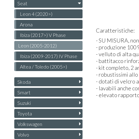
Seat
Leon 4 (2020>)
Arona
Caratteristiche:
Ibiza (2017>) V Phase
- SU
MISURA
, no
Leon (2005-2012)
- produzione 100 %
- velluto di alta qu
Ibiza (2009-2017) IV Phase
- battitacco rinfo
Altea / Toledo (2005>)
- kit completo, 2 a
- robustissimi all
- dotati di velcro 
Skoda
- lavabili anche c
Smart
- elevato rapporto
Suzuki
Toyota
Volkswagen
Volvo