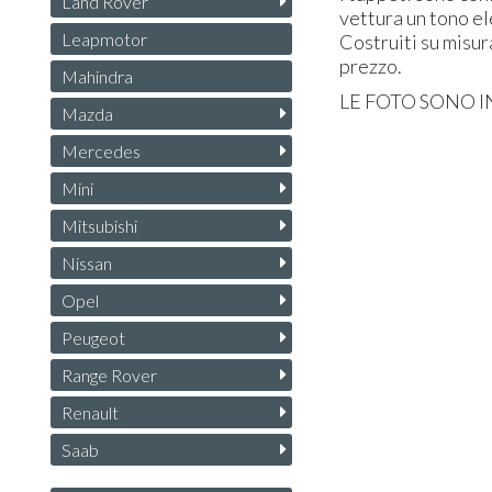
Land Rover
vettura un tono el
Leapmotor
Costruiti su misur
prezzo.
Mahindra
LE
FOTO
SONO
I
Mazda
Mercedes
Mini
Mitsubishi
Nissan
Opel
Peugeot
Range Rover
Renault
Saab