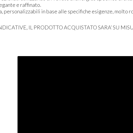
egante e raffinato.
a, personalizzabili in base alle specifiche esigenze, molto 
NDICATIVE
, IL
PRODOTTO
ACQUISTATO
SARA’ SU
MIS