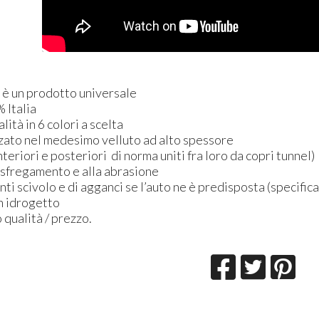
n è un prodotto universale
 Italia
alità in 6 colori a scelta
rzato nel medesimo velluto ad alto spessore
nteriori e posteriori di norma uniti fra loro da copri tunnel)
o sfregamento e alla abrasione
anti scivolo e di agganci se l’auto ne è predisposta (specific
on idrogetto
 qualità / prezzo.