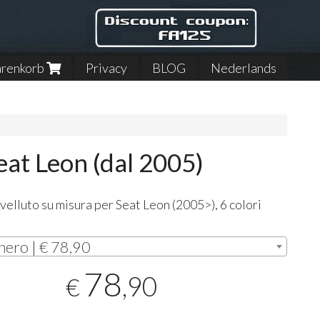
renkorb
Privacy
BLOG
Nederlands
eat Leon (dal 2005)
 velluto su misura per Seat Leon (2005>), 6 colori
i
nero | € 78,90
78
,90
€