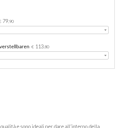
79
€
,90
verstellbaren
113
€
,80
 qualità e sono ideali per dare all’interno della