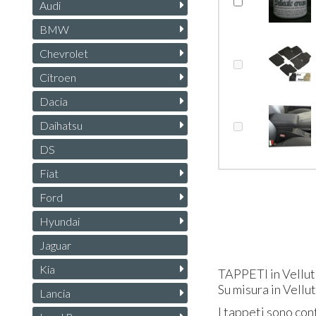
Audi
BMW
Chevrolet
Citroen
Dacia
Daihatsu
DS
Fiat
Ford
Hyundai
Jaguar
Kia
TAPPETI
in Vellut
Su misura in Vellu
Lancia
I tappeti sono conf