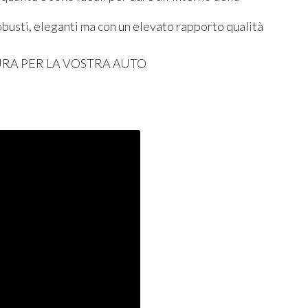
robusti, eleganti ma con un elevato rapporto qualità
URA
PER
LA
VOSTRA
AUTO