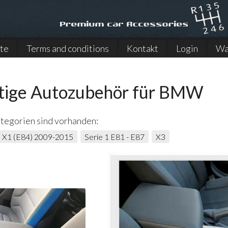
ite
Terms and conditions
Kontakt
Login
Wa
tige Autozubehör für BMW
tegorien sind vorhanden:
X1 (E84) 2009-2015
Serie 1 E81 - E87
X3