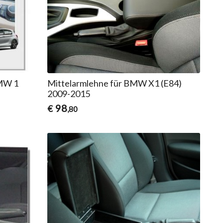
BMW 1
Mittelarmlehne für BMW X1 (E84)
2009-2015
98
€
,80