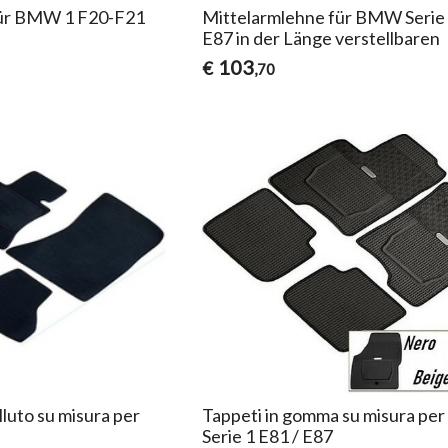
für BMW 1 F20-F21
Mittelarmlehne für BMW Serie 
E87 in der Länge verstellbaren
103
€
,70
lluto su misura per
Tappeti in gomma su misura p
Serie 1 E81 / E87