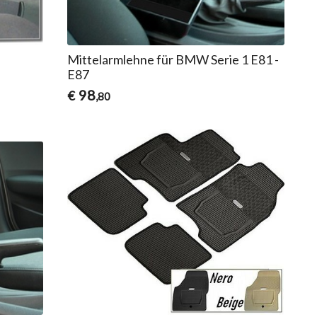
Mittelarmlehne für BMW Serie 1 E81 -
E87
98
€
,80