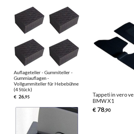
Auflageteller - Gummiteller -
Gummiauflagen -
Vollgummiteller für Hebebühne
(4 Stück)
Tappeti in vero ve
26
€
,95
BMW X1
78
€
,90