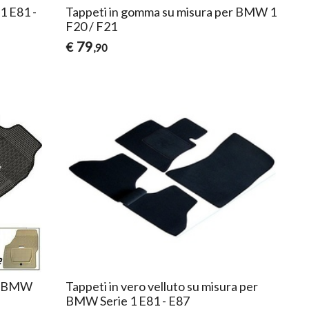
1 E81 -
Tappeti in gomma su misura per BMW 1
F20 / F21
79
€
,90
er BMW
Tappeti in vero velluto su misura per
BMW Serie 1 E81 - E87