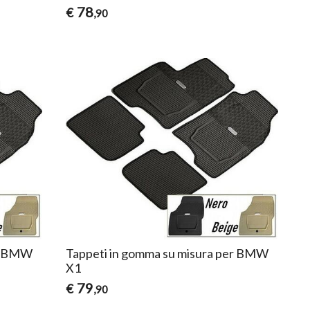
78
€
,90
er BMW
Tappeti in gomma su misura per BMW
X1
79
€
,90