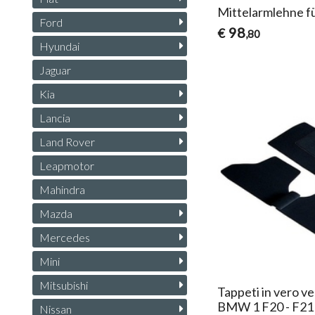
Mittelarmlehne 
Ford
98
€
,80
Hyundai
Jaguar
Kia
Lancia
Land Rover
Leapmotor
Mahindra
Mazda
Mercedes
Mini
Mitsubishi
Tappeti in vero ve
BMW 1 F20 - F21
Nissan