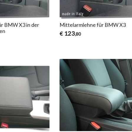
ür BMW X3 in der
Mittelarmlehne für BMW X3
ren
123
€
,80