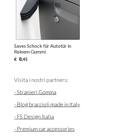
Saves Schock für Autotür in
Reinem Gummi
8
€
,45
Visita i nostri partners:
- Stranieri Gomma
- Blog braccioli made in Italy
- FS Design Italia
- Premium car accessories