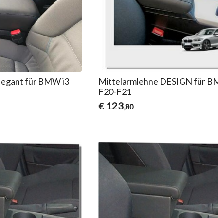
legant für BMW i3
Mittelarmlehne DESIGN für 
F20-F21
123
€
,80