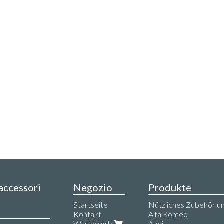
 accessori
Negozio
Produkte
,
Startseite
Nützliches Zubehör un
Kontakt
Alfa Romeo
Warenkorb
Audi