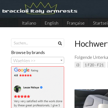
Italiano
English
Française
Startse
Hochwer
Browse by brands
Folgende Unterka
Waehlen >>
i3
1 F20 - F21