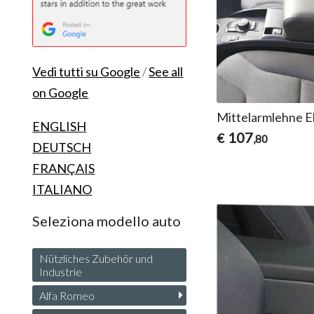
Vedi tutti su Google
/
See all
on Google
Mittelarmlehne E
ENGLISH
107
€
,80
DEUTSCH
FRANÇAIS
ITALIANO
Seleziona modello auto
Nützliches Zubehör und
Industrie
Alfa Romeo