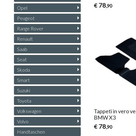
78
€
,90
Opel
Peugeot
Range Rover
Renault
Saab
Seat
Skoda
Smart
Suzuki
Toyota
Tappeti in vero ve
Volkswagen
BMW X3
Volvo
78
€
,90
Handtaschen