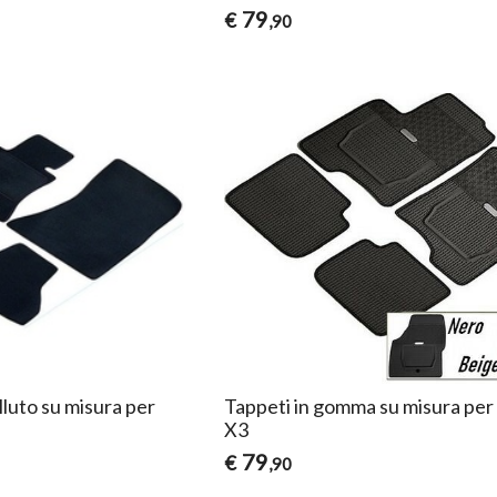
79
€
,90
lluto su misura per
Tappeti in gomma su misura p
X3
79
€
,90