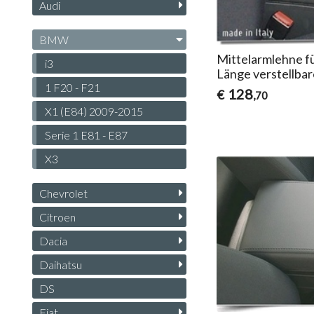
Audi
BMW
Mittelarmlehne f
i3
Länge verstellba
1 F20 - F21
128
€
,70
X1 (E84) 2009-2015
Serie 1 E81 - E87
X3
Chevrolet
Citroen
Dacia
Daihatsu
DS
Fiat