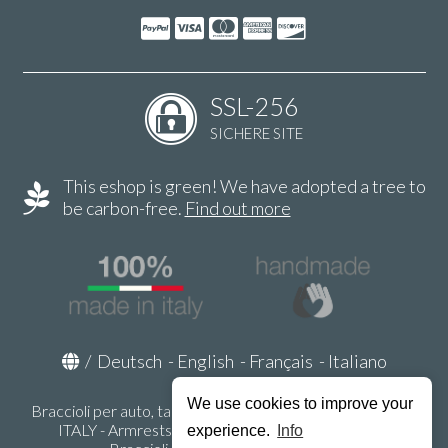
SSL-256
SICHERE SITE
This eshop is green! We have adopted a tree to
be carbon-free.
Find out more
/
Deutsch
-
English
-
Français
-
Italiano
We use cookies to improve your
Braccioli per auto, tappeti auto, accessori auto MADE IN
ITALY - Armrests, Mittelarmlehnen, Accoundoirs -
experience.
Info