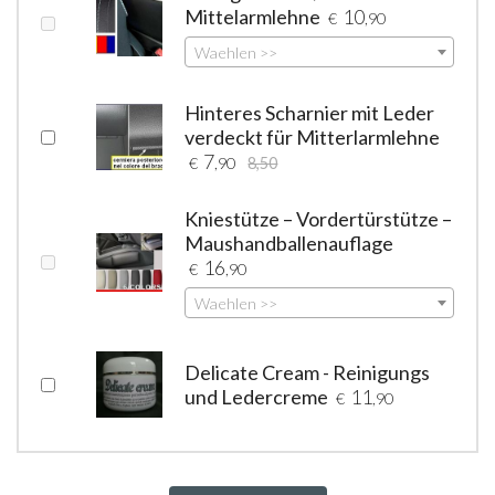
Mittelarmlehne
10
€
,90
Waehlen >>
Hinteres Scharnier mit Leder
verdeckt für Mitterlarmlehne
7
€
,90
8,50
Kniestütze – Vordertürstütze –
Maushandballenauflage
16
€
,90
Waehlen >>
Delicate Cream - Reinigungs
und Ledercreme
11
€
,90