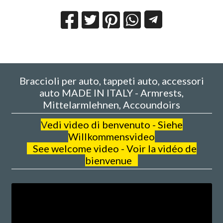
Braccioli per auto, tappeti auto, accessori
auto MADE IN ITALY - Armrests,
Mittelarmlehnen, Accoundoirs
V
edi video di benvenuto - Siehe
Willkommensvideo
See welcome video - Voir la vidéo de
bienvenue