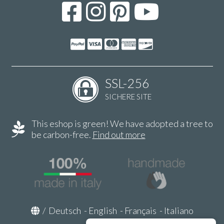
SSL-256
SICHERE SITE
This eshop is green! We have adopted a tree to
be carbon-free.
Find out more
/
Deutsch
-
English
-
Français
-
Italiano