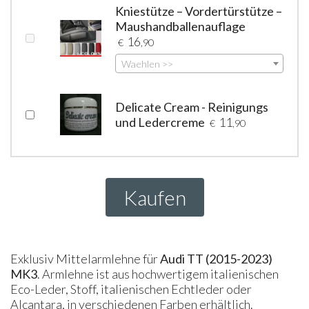
Kniestütze – Vordertürstütze –
Maushandballenauflage
16
€
,90
Waehlen >>
Delicate Cream - Reinigungs
und Ledercreme
11
€
,90
Kaufen
Exklusiv Mittelarmlehne für
Audi TT (2015-2023)
MK3
. Armlehne ist aus hochwertigem italienischen
Eco-Leder, Stoff, italienischen Echtleder oder
Alcantara, in verschiedenen Farben erhältlich.