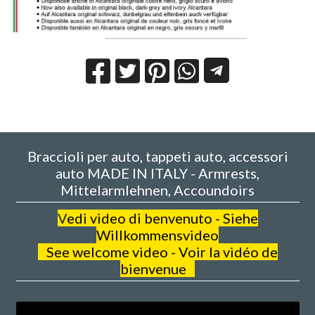
Braccioli per auto, tappeti auto, accessori
auto MADE IN ITALY - Armrests,
Mittelarmlehnen, Accoundoirs
V
edi video di benvenuto - Siehe
Willkommensvideo
See welcome video - Voir la vidéo de
bienvenue