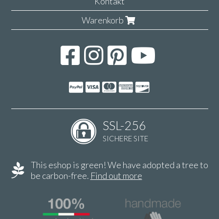
Kontakt
Warenkorb
SSL-256
SICHERE SITE
This eshop is green! We have adopted a tree to
be carbon-free.
Find out more