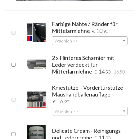
Farbige Nähte / Ränder für
Mittelarmlehne
10
€
,90
Waehlen >>
2 x Hinteres Scharnier mit
Leder verdeckt für
Mitterlarmlehne
14
€
,50
16,50
Kniestütze – Vordertürstütze –
Maushandballenauflage
16
€
,90
Waehlen >>
Delicate Cream - Reinigungs
und Ledercreme
11
€
,90