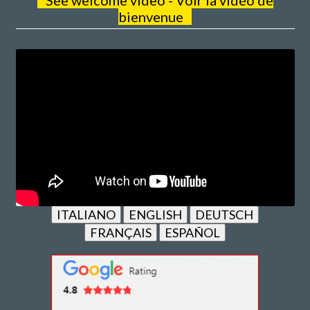
See welcome video - Voir la vidéo de
bienvenue
ITALIANO
ENGLISH
DEUTSCH
FRANÇAIS
ESPAÑOL