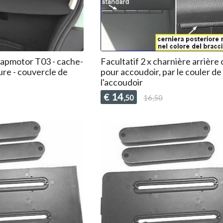
eapmotor T03 - cache-
Facultatif 2 x charnière arrière
re - couvercle de
pour accoudoir, par le couler de
l'accoudoir
14
€
,50
16,50