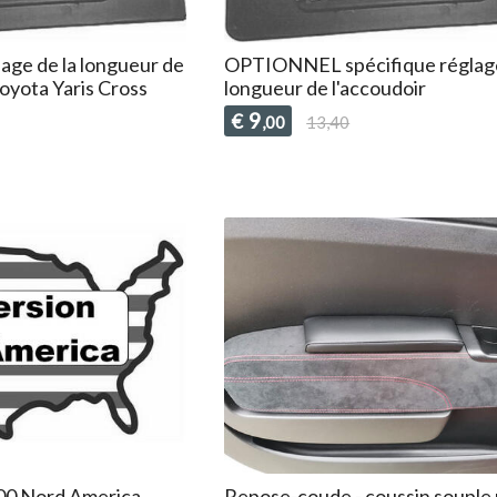
ge de la longueur de
OPTIONNEL spécifique réglage
Toyota Yaris Cross
longueur de l'accoudoir
9
€
,00
13,40
500 Nord America
Repose-coude - coussin souple