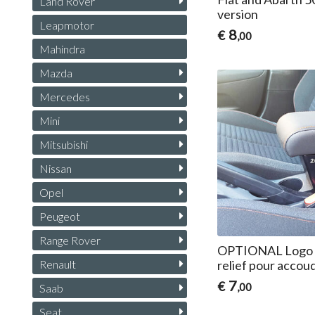
Land Rover
version
Leapmotor
8
€
,00
Mahindra
Mazda
Mercedes
Mini
Mitsubishi
Nissan
Opel
Peugeot
Range Rover
OPTIONAL Logo 2
Renault
relief pour accou
7
€
,00
Saab
Seat