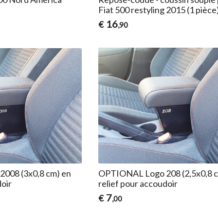
Fiat 500 restyling 2015 (1 pièce
16
€
,90
008 (3x0,8 cm) en
OPTIONAL Logo 208 (2,5x0,8 c
doir
relief pour accoudoir
7
€
,00