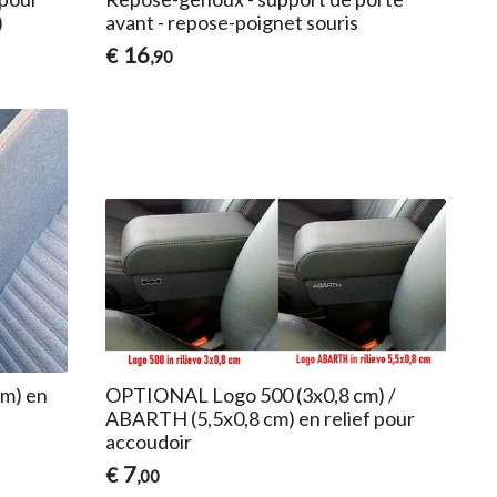
)
avant - repose-poignet souris
16
€
,90
m) en
OPTIONAL Logo 500 (3x0,8 cm) /
ABARTH (5,5x0,8 cm) en relief pour
accoudoir
7
€
,00