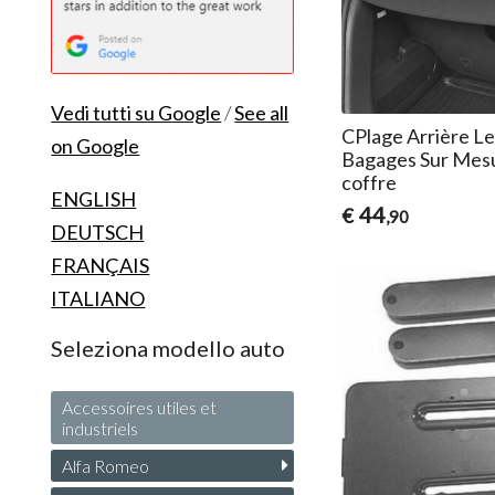
Vedi tutti su Google
/
See all
CPlage Arrière L
on Google
Bagages Sur Mesu
coffre
ENGLISH
44
€
,90
DEUTSCH
FRANÇAIS
ITALIANO
Seleziona modello auto
Accessoires utiles et
industriels
Alfa Romeo