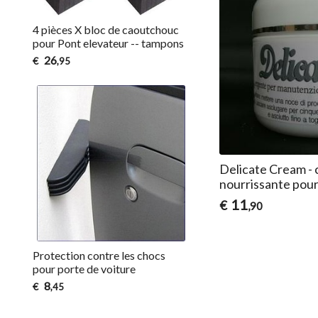
4 pièces X bloc de caoutchouc
pour Pont elevateur -- tampons
26
€
,95
Delicate Cream -
nourrissante pour 
11
€
,90
Protection contre les chocs
pour porte de voiture
8
€
,45