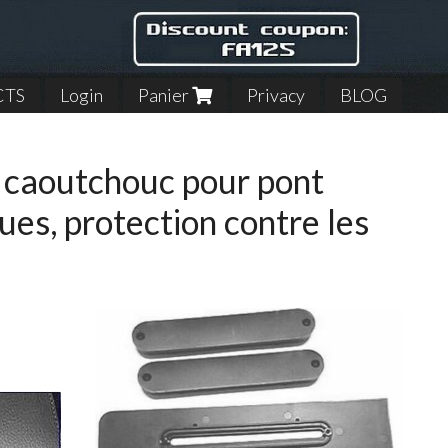
CTS
Login
Panier
Privacy
BLOG
de caoutchouc pour pont
oues, protection contre les