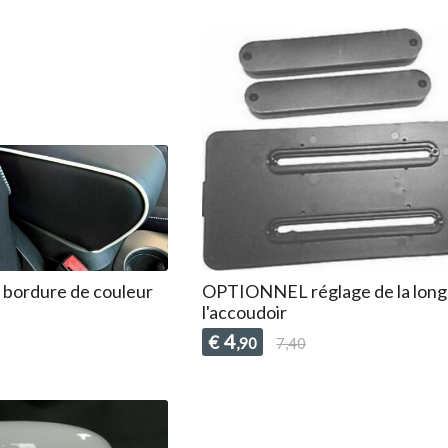
 bordure de couleur
OPTIONNEL réglage de la long
l'accoudoir
4
€
,90
7,40