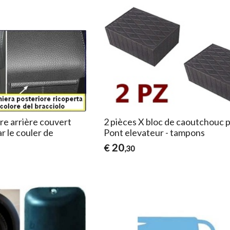
ère arrière couvert
2 pièces X bloc de caoutchouc 
r le couler de
Pont elevateur - tampons
20
€
,30