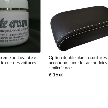
 crème nettoyante et
Option double blanch coutures
le cuir des voitures
accoudoir - pour les accoudoirs
similcuir noir
16
€
,00