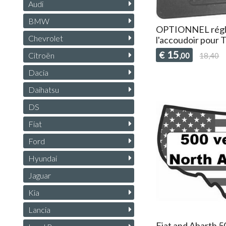
Audi
BMW
OPTIONNEL régla
Chevrolet
l'accoudoir pour 
15
€
Citroën
,00
18,40
Dacia
Daihatsu
DS
Fiat
Ford
Hyundai
Jaguar
Kia
Lancia
Fiat and Abarth 