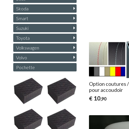
Skoda
Smart
Suzuki
Toyota
Volkswagen
Volvo
Pochette
Option coutures /
pour accoudoir
10
€
,90