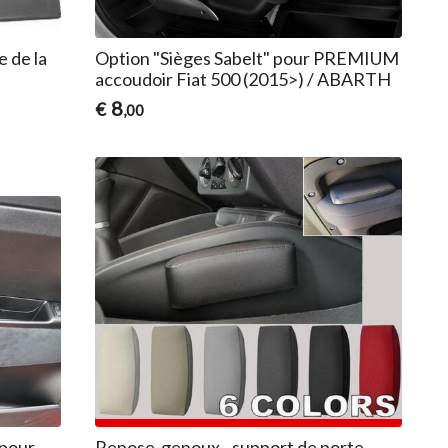
 de la
Option "Sièges Sabelt" pour PREMIUM
accoudoir Fiat 500 (2015>) / ABARTH
8
€
,00
 pour
Repose-genoux - support de porte