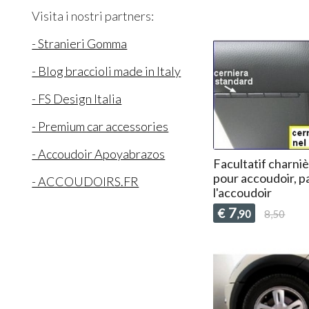
Visita i nostri partners:
- Stranieri Gomma
- Blog braccioli made in Italy
- FS Design Italia
- Premium car accessories
- Accoudoir Apoyabrazos
Facultatif charni
pour accoudoir, pa
- ACCOUDOIRS.FR
l'accoudoir
7
€
,90
8,50