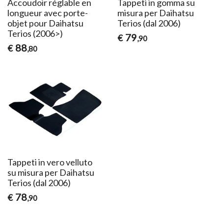
Accoudoir réglable en
Tappeti in gomma su
longueur avec porte-
misura per Daihatsu
objet pour Daihatsu
Terios (dal 2006)
Terios (2006>)
79
€
,90
88
€
,80
Tappeti in vero velluto
su misura per Daihatsu
Terios (dal 2006)
78
€
,90