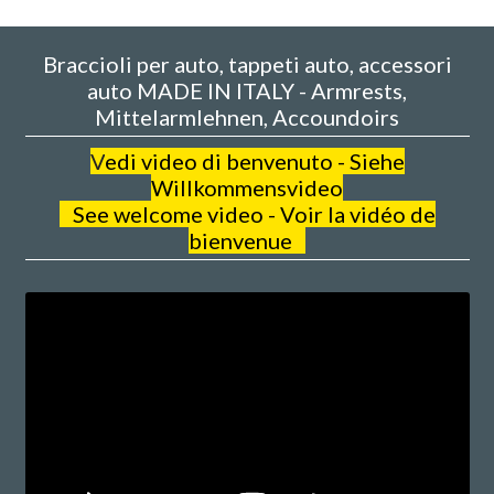
Braccioli per auto, tappeti auto, accessori
auto MADE IN ITALY - Armrests,
Mittelarmlehnen, Accoundoirs
V
edi video di benvenuto - Siehe
Willkommensvideo
See welcome video - Voir la vidéo de
bienvenue