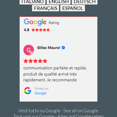
ITALIANO
ENGLISH
DEUTSCH
FRANÇAIS
ESPAÑOL
Vedi tutto su Google - See all on Google
Tout voir sur Google - Alles auf Google sehen