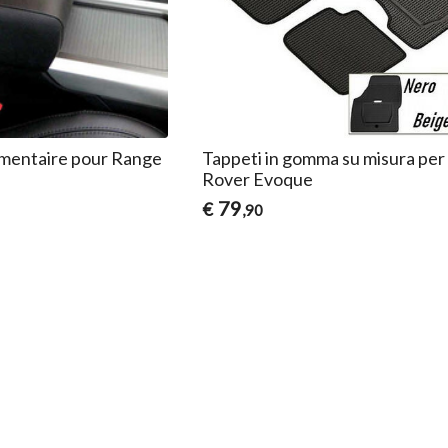
mentaire pour Range
Tappeti in gomma su misura pe
Rover Evoque
79
€
,90