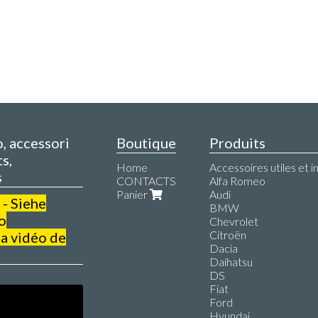
o, accessori
Boutique
Produits
s,
Home
Accessoires utiles et i
s
CONTACTS
Alfa Romeo
Panier
Audi
 - Siehe
BMW
o
Chevrolet
Citroën
a vidéo de
Dacia
Daihatsu
DS
Fiat
Ford
Hyundai