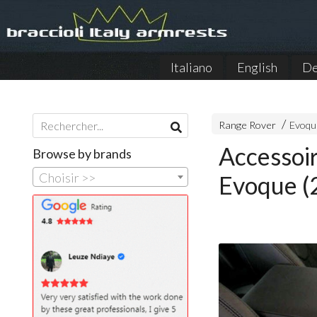
Italiano
English
De
Range Rover
Evoqu
Accessoi
Browse by brands
Choisir >>
Evoque (