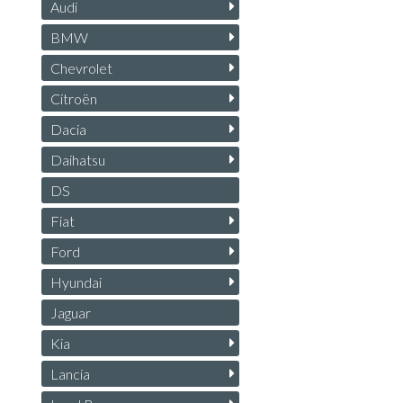
Audi
BMW
Chevrolet
Citroën
Dacia
Daihatsu
DS
Fiat
Ford
Hyundai
Jaguar
Kia
Lancia