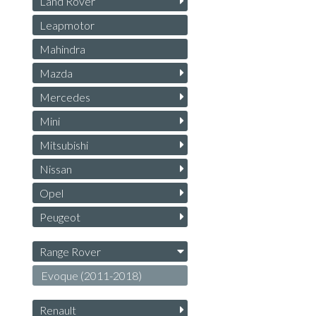
Land Rover
Leapmotor
Mahindra
Mazda
Mercedes
Mini
Mitsubishi
Nissan
Opel
Peugeot
Range Rover
Evoque (2011-2018)
Renault