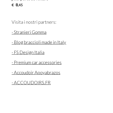
8
€
,45
Visita i nostri partners:
- Stranieri Gomma
- Blog braccioli made in Italy
- FS Design Italia
- Premium car accessories
- Accoudoir Apoyabrazos
- ACCOUDOIRS.FR