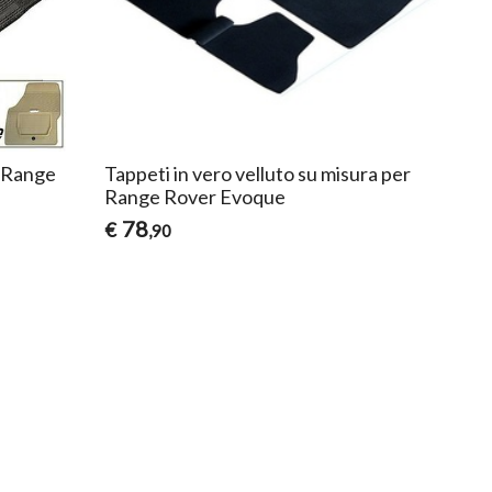
r Range
Tappeti in vero velluto su misura per
Range Rover Evoque
78
€
,90