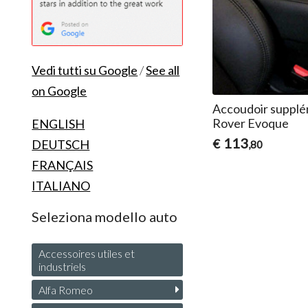
Vedi tutti su Google
/
See all
on Google
Accoudoir supplé
Rover Evoque
ENGLISH
113
€
DEUTSCH
,80
FRANÇAIS
ITALIANO
Seleziona modello auto
Accessoires utiles et
industriels
Alfa Romeo