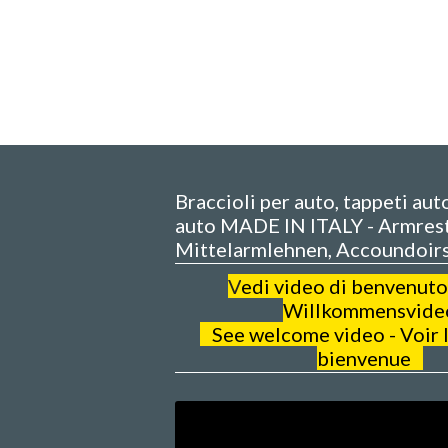
Braccioli per auto, tappeti aut
auto MADE IN ITALY - Armrest
Mittelarmlehnen, Accoundoir
V
edi video di benvenuto
Willkommensvide
See welcome video - Voir l
bienvenue