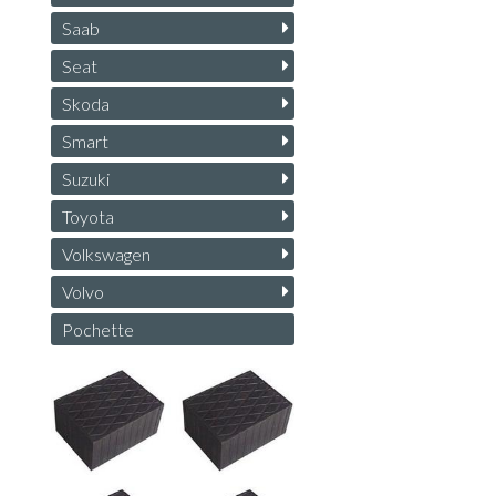
Saab
Seat
Skoda
Smart
Suzuki
Toyota
Volkswagen
Volvo
Pochette