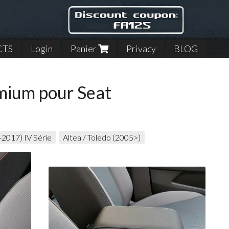
CTS
Login
Panier
Privacy
BLOG
emium pour Seat
-2017) IV Série
Altea / Toledo (2005>)