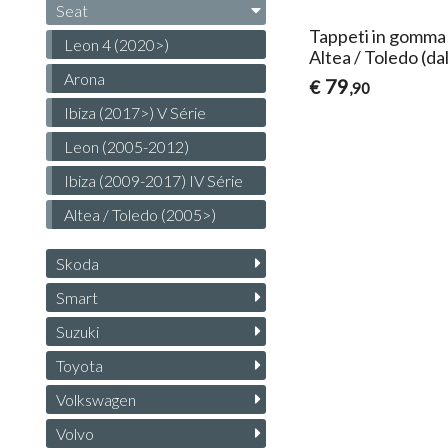
Seat
Tappeti in gomma 
Leon 4 (2020>)
Altea / Toledo (da
Arona
79
€
,90
Ibiza (2017>) V Série
Leon (2005-2012)
Ibiza (2009-2017) IV Série
Altea / Toledo (2005>)
Skoda
Smart
Suzuki
Toyota
Volkswagen
Volvo