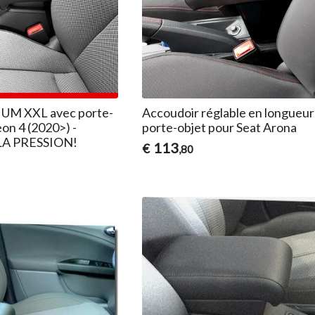
UM XXL avec porte-
Accoudoir réglable en longueur
eon 4 (2020>) -
porte-objet pour Seat Arona
A PRESSION!
113
€
,80