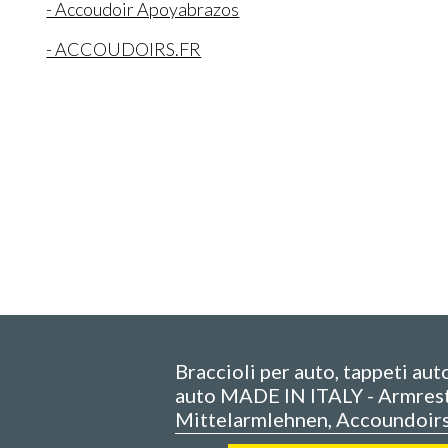
- Accoudoir Apoyabrazos
- ACCOUDOIRS.FR
Braccioli per auto, tappeti aut
auto MADE IN ITALY - Armrest
Mittelarmlehnen, Accoundoir