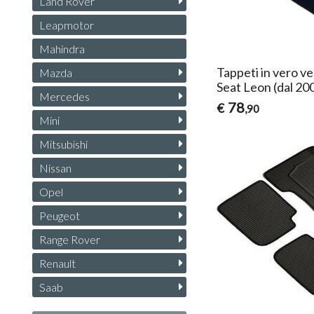
Land Rover
Leapmotor
Mahindra
Tappeti in vero ve
Mazda
Seat Leon (dal 20
Mercedes
78
€
,90
Mini
Mitsubishi
Nissan
Opel
Peugeot
Range Rover
Renault
Saab