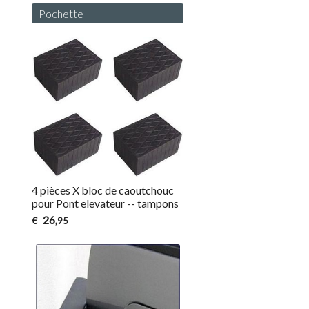
Pochette
4 pièces X bloc de caoutchouc
pour Pont elevateur -- tampons
26
€
,95