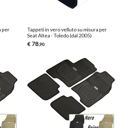
a per
Tappeti in vero velluto su misura per
Seat Altea - Toledo (dal 2005)
78
€
,90