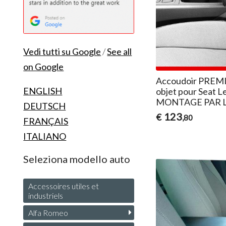
Vedi tutti su Google
/
See all
on Google
Accoudoir PREMI
ENGLISH
objet pour Seat L
MONTAGE PAR L
DEUTSCH
123
€
,80
FRANÇAIS
ITALIANO
Seleziona modello auto
Accessoires utiles et
industriels
Alfa Romeo