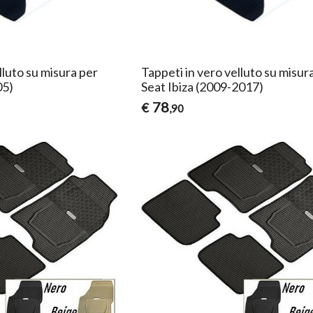
lluto su misura per
Tappeti in vero velluto su misur
05)
Seat Ibiza (2009-2017)
78
€
,90