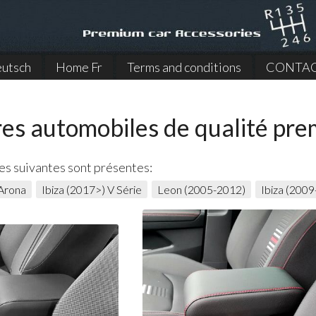
utsch
Home Fr
Terms and conditions
CONTA
res automobiles de qualité pr
es suivantes sont présentes:
Arona
Ibiza (2017>) V Série
Leon (2005-2012)
Ibiza (2009