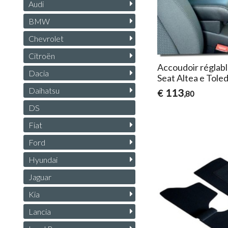
Audi
BMW
Chevrolet
Citroën
Accoudoir réglabl
Dacia
Seat Altea e Tole
Daihatsu
113
€
,80
DS
Fiat
Ford
Hyundai
Jaguar
Kia
Lancia