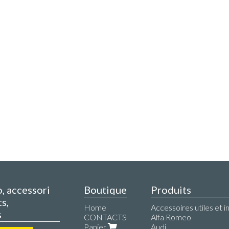
o, accessori
Boutique
Produits
s,
Home
Accessoires utiles et i
s
CONTACTS
Alfa Romeo
Panier
Audi