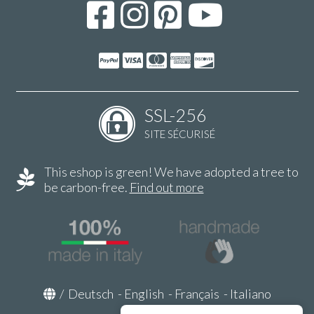
SSL-256
SITE SÉCURISÉ
This eshop is green! We have adopted a tree to
be carbon-free.
Find out more
/
Deutsch
-
English
-
Français
-
Italiano