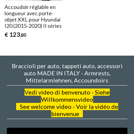
Accoudoir réglable en
longueur avec porte-
objet XXL pour Hyundai
I20 (2015-2020) II séries
123
€
,80
Braccioli per auto, tappeti auto, accessori
auto MADE IN ITALY - Armrests,
Mittelarmlehnen, Accoundoirs
V
edi video di benvenuto - Siehe
Willkommensvideo
See welcome video - Voir la vidéo de
bienvenue