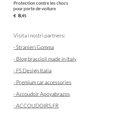
Protection contre les chocs
pour porte de voiture
8
€
,45
Visita i nostri partners:
- Stranieri Gomma
- Blog braccioli made in Italy
- FS Design Italia
- Premium car accessories
- Accoudoir Apoyabrazos
- ACCOUDOIRS.FR