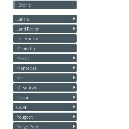
Stonic
Lancia
Land Rover
Leapmotor
Mahindra
Mazda
Mercedes
Mini
Mitsubishi
Nissan
Opel
Peugeot
Range Rover