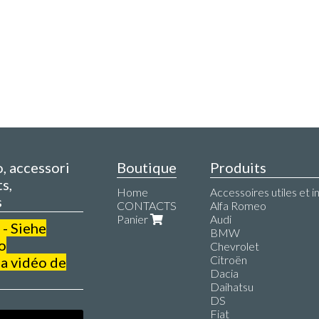
o, accessori
Boutique
Produits
s,
Home
Accessoires utiles et i
s
CONTACTS
Alfa Romeo
Panier
Audi
 - Siehe
BMW
o
Chevrolet
Citroën
a vidéo de
Dacia
Daihatsu
DS
Fiat