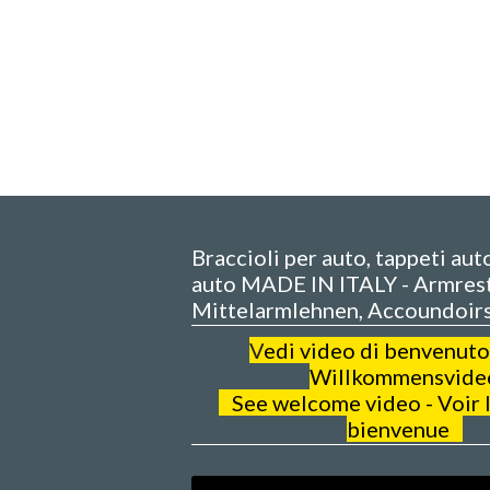
Braccioli per auto, tappeti aut
auto MADE IN ITALY - Armrest
Mittelarmlehnen, Accoundoir
V
edi video di benvenuto
Willkommensvide
See welcome video - Voir l
bienvenue