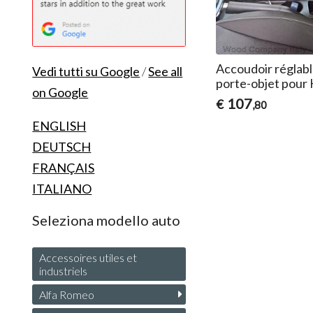
Accoudoir réglabl
Vedi tutti su Google
/
See all
porte-objet pour 
on Google
107
€
,80
ENGLISH
DEUTSCH
FRANÇAIS
ITALIANO
Seleziona modello auto
Accessoires utiles et
industriels
Alfa Romeo