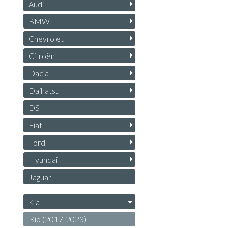
Audi
BMW
Chevrolet
Citroën
Dacia
Daihatsu
DS
Fiat
Ford
Hyundai
Jaguar
Kia
Rio (2017-2023)