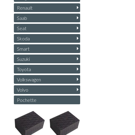
Renault
Saab
Seat
Skoda
Smart
Suzuki
Toyota
Volkswagen
Volvo
Pochette