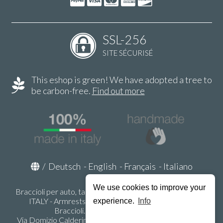
SSL-256
SITE SÉCURISÉ
This eshop is green! We have adopted a tree to
be carbon-free.
Find out more
/
Deutsch
-
English
-
Français
-
Italiano
We use cookies to improve your
Braccioli per auto, tappeti auto, accessori auto MADE IN
ITALY - Armrests, Mittelarmlehnen, Accoundoirs -
experience.
Info
Braccioli.it - P.Iva IT02178470353
Via Domizio Calderini 8 int. 1 - 37131 Verona (VR) - Italy -