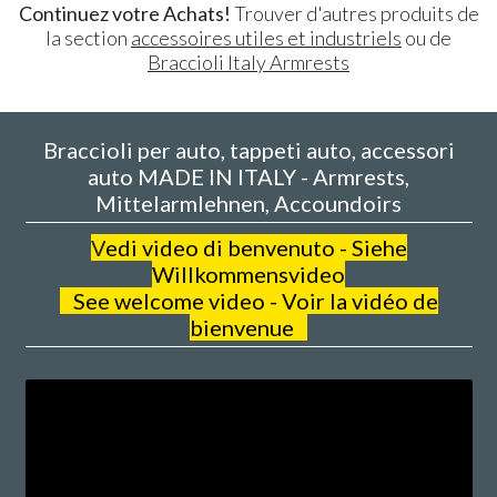
Continuez votre Achats!
Trouver d'autres produits de
la section
accessoires utiles et industriels
ou de
Braccioli Italy Armrests
Braccioli per auto, tappeti auto, accessori
auto MADE IN ITALY - Armrests,
Mittelarmlehnen, Accoundoirs
V
edi video di benvenuto - Siehe
Willkommensvideo
See welcome video - Voir la vidéo de
bienvenue