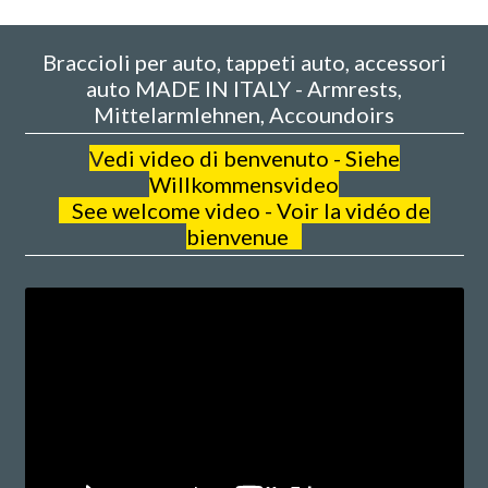
Braccioli per auto, tappeti auto, accessori
auto MADE IN ITALY - Armrests,
Mittelarmlehnen, Accoundoirs
V
edi video di benvenuto - Siehe
Willkommensvideo
See welcome video - Voir la vidéo de
bienvenue