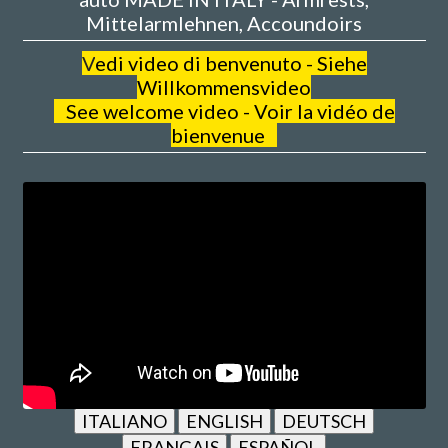
Mittelarmlehnen, Accoundoirs
V
edi video di benvenuto - Siehe
Willkommensvideo
See welcome video - Voir la vidéo de
bienvenue
ITALIANO
ENGLISH
DEUTSCH
FRANÇAIS
ESPAÑOL