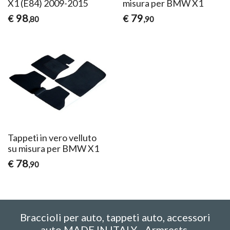
X1 (E84) 2009-2015
misura per BMW X1
98
79
€
€
,80
,90
Tappeti in vero velluto
su misura per BMW X1
78
€
,90
Braccioli per auto, tappeti auto, accessori
auto MADE IN ITALY - Armrests,