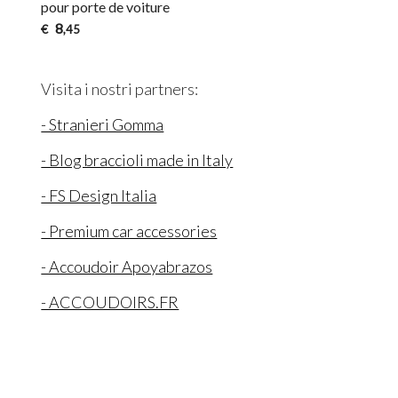
pour porte de voiture
8
€
,45
Visita i nostri partners:
- Stranieri Gomma
- Blog braccioli made in Italy
- FS Design Italia
- Premium car accessories
- Accoudoir Apoyabrazos
- ACCOUDOIRS.FR