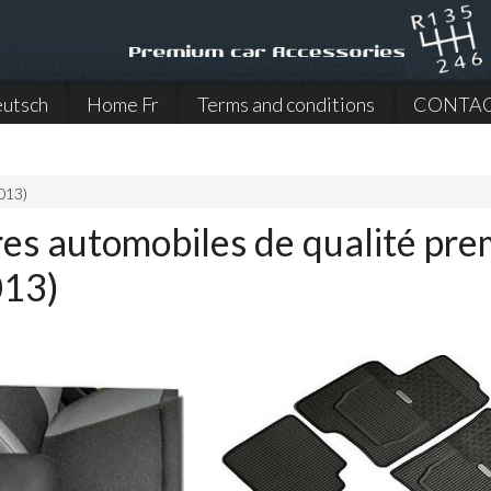
utsch
Home Fr
Terms and conditions
CONTA
013)
res automobiles de qualité pr
013)