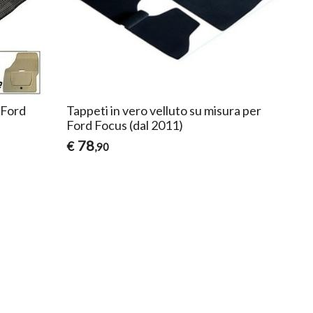
 Ford
Tappeti in vero velluto su misura per
Ford Focus (dal 2011)
78
€
,90