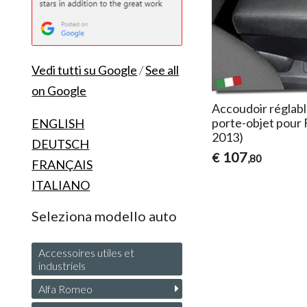
Vedi tutti su Google
/
See all
on Google
Accoudoir réglabl
porte-objet pour 
ENGLISH
2013)
DEUTSCH
107
€
,80
FRANÇAIS
ITALIANO
Seleziona modello auto
Accessoires utiles et
industriels
Alfa Romeo