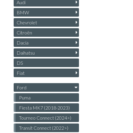
Audi
BMW
Chevrolet
Citroën
Dacia
Daihatsu
DS
Fiat
Ford
Puma
Fiesta MK7 (2018-2023)
Tourneo Connect (2024>)
Transit Connect (2022>)