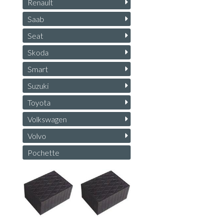
Renault
Saab
Seat
Skoda
Smart
Suzuki
Toyota
Volkswagen
Volvo
Pochette