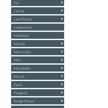
Kia
Lancia
Land Rover
Leapmotor
Mahindra
Mazda
Mercedes
Mini
Mitsubishi
Nissan
Opel
Peugeot
Range Rover