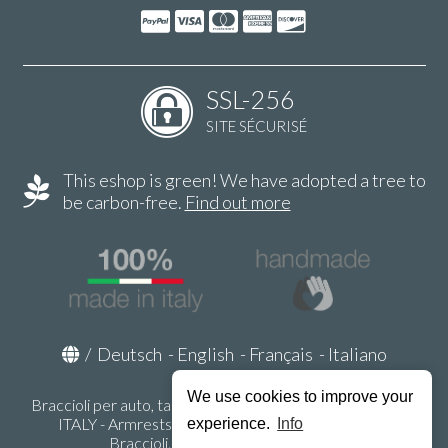
SSL-256
SITE SÉCURISÉ
This eshop is green! We have adopted a tree to
be carbon-free.
Find out more
/
Deutsch
-
English
-
Français
-
Italiano
We use cookies to improve your
Braccioli per auto, tappeti auto, accessori auto MADE IN
ITALY - Armrests, Mittelarmlehnen, Accoundoirs -
experience.
Info
Braccioli.it - P.Iva IT02178470353