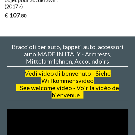
(2017>)
107
€
,80
Braccioli per auto, tappeti auto, accessori
auto MADE IN ITALY - Armrests,
Mittelarmlehnen, Accoundoirs
V
edi video di benvenuto - Siehe
Willkommensvideo
See welcome video - Voir la vidéo de
bienvenue