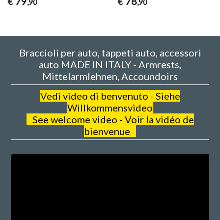
79
78
€
€
,90
,90
Braccioli per auto, tappeti auto, accessori
auto MADE IN ITALY - Armrests,
Mittelarmlehnen, Accoundoirs
V
edi video di benvenuto - Siehe
Willkommensvideo
See welcome video - Voir la vidéo de
bienvenue