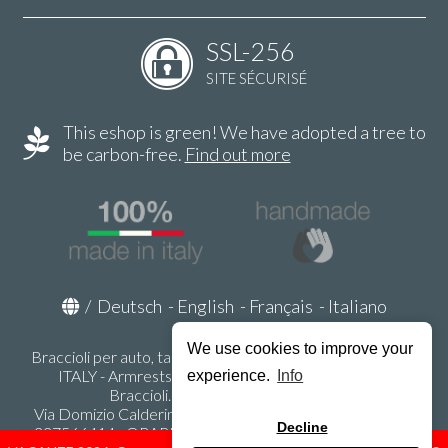
SSL-256
SITE SÉCURISÉ
This eshop is green! We have adopted a tree to
be carbon-free.
Find out more
/
Deutsch
-
English
-
Français
-
Italiano
We use cookies to improve your
Braccioli per auto, tappeti auto, accessori auto MADE IN
ITALY - Armrests, Mittelarmlehnen, Accoundoirs -
experience.
Info
Braccioli.it - P.Iva IT02178470353
Via Domizio Calderini 8 int. 1 - 37131 Verona (VR) - Italy -
Decline
337566414 - ORARI UFFICIO 9:00-12:00, 15:00-18:00,