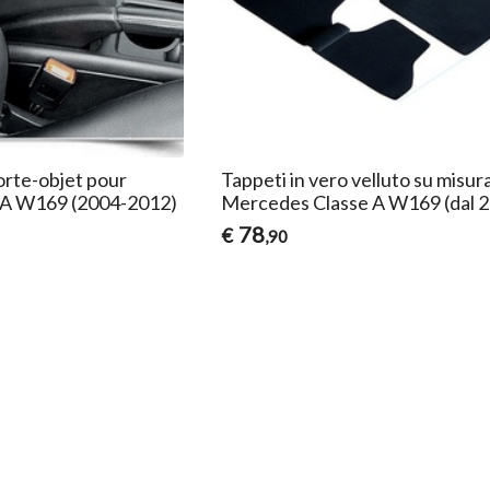
orte-objet pour
Tappeti in vero velluto su misur
 A W169 (2004-2012)
Mercedes Classe A W169 (dal 
78
€
,90