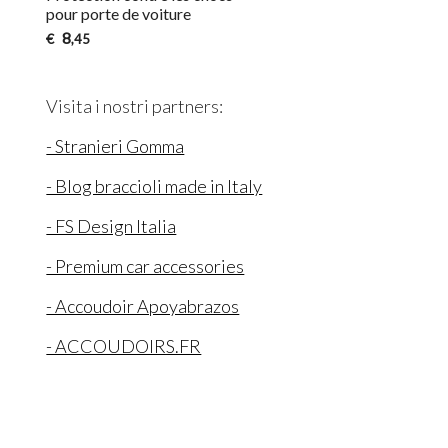
pour porte de voiture
8
€
,45
Visita i nostri partners:
- Stranieri Gomma
- Blog braccioli made in Italy
- FS Design Italia
- Premium car accessories
- Accoudoir Apoyabrazos
- ACCOUDOIRS.FR