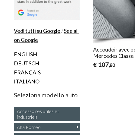
Vedi tutti su Google
/
See all
on Google
Accoudoir avec p
ENGLISH
Mercedes Classe
DEUTSCH
107
€
,80
FRANÇAIS
ITALIANO
Seleziona modello auto
Accessoires utiles et
industriels
Alfa Romeo