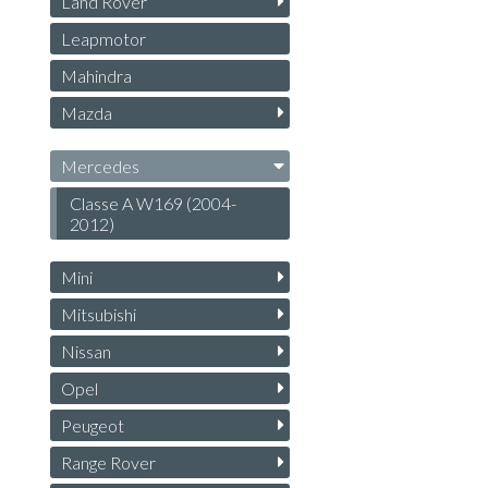
Land Rover
Leapmotor
Mahindra
Mazda
Mercedes
Classe A W169 (2004-
2012)
Mini
Mitsubishi
Nissan
Opel
Peugeot
Range Rover