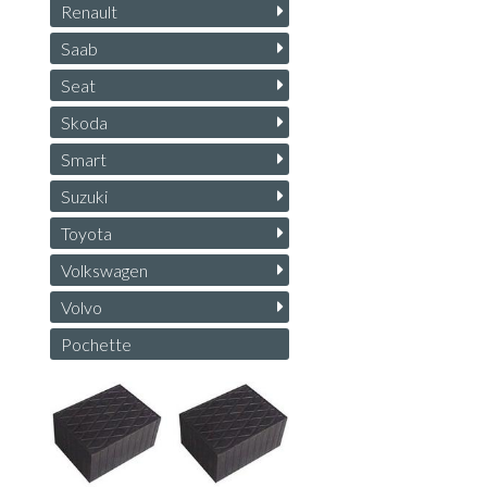
Renault
Saab
Seat
Skoda
Smart
Suzuki
Toyota
Volkswagen
Volvo
Pochette