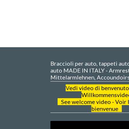
Braccioli per auto, tappeti aut
auto MADE IN ITALY - Armrest
Mittelarmlehnen, Accoundoir
V
edi video di benvenuto
Willkommensvide
See welcome video - Voir l
bienvenue