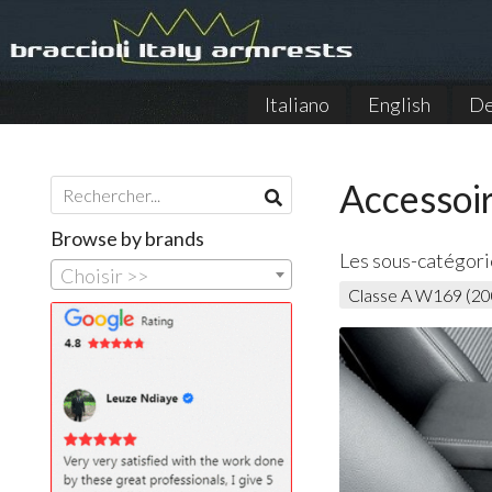
Italiano
English
De
Accessoi
Browse by brands
Les sous-catégori
Choisir >>
Classe A W169 (2