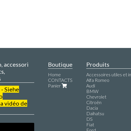
o, accessori
Boutique
Produits
s,
Home
Accessoires utiles et i
s
CONTACTS
Alfa Romeo
Panier
Audi
 - Siehe
BMW
o
Chevrolet
Citroën
a vidéo de
Dacia
Daihatsu
DS
Fiat
Ford