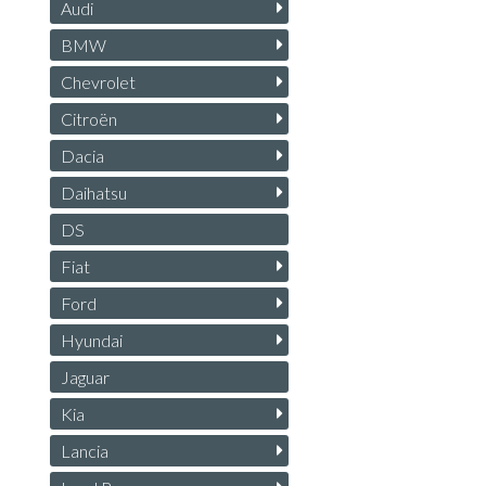
Audi
BMW
Chevrolet
Citroën
Dacia
Daihatsu
DS
Fiat
Ford
Hyundai
Jaguar
Kia
Lancia