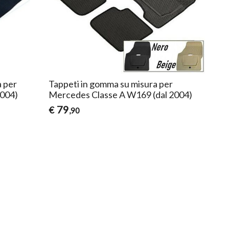
a per
Tappeti in gomma su misura per
2004)
Mercedes Classe A W169 (dal 2004)
79
€
,90