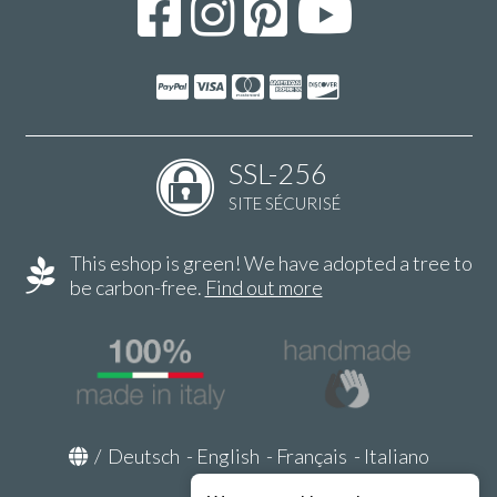
SSL-256
SITE SÉCURISÉ
This eshop is green! We have adopted a tree to
be carbon-free.
Find out more
/
Deutsch
-
English
-
Français
-
Italiano