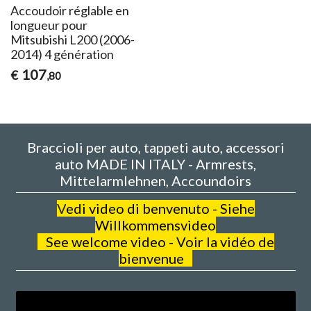
Accoudoir réglable en
longueur pour
Mitsubishi L200 (2006-
2014) 4 génération
107
€
,80
Braccioli per auto, tappeti auto, accessori
auto MADE IN ITALY - Armrests,
Mittelarmlehnen, Accoundoirs
V
edi video di benvenuto - Siehe
Willkommensvideo
See welcome video - Voir la vidéo de
bienvenue