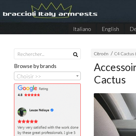
Italiano
English
De
Citroën
C4 Cactus 
Accessoi
Browse by brands
Choisir >>
Cactus