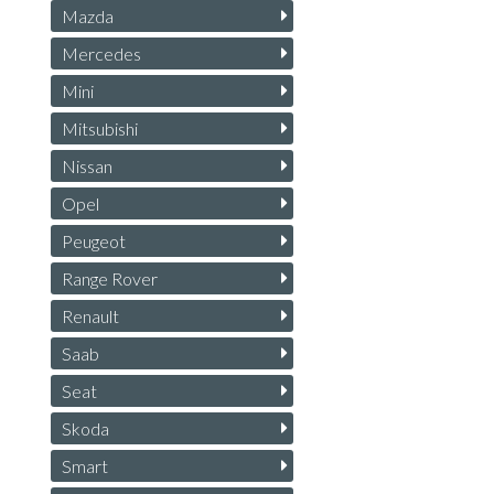
Mazda
Mercedes
Mini
Mitsubishi
Nissan
Opel
Peugeot
Range Rover
Renault
Saab
Seat
Skoda
Smart