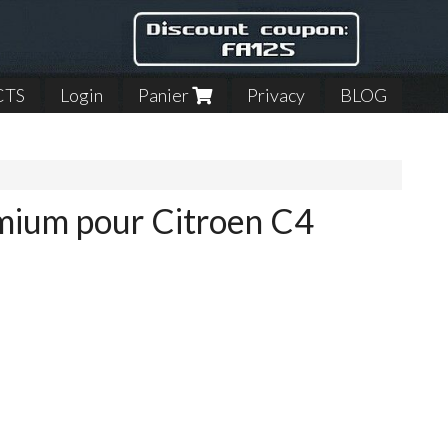
CTS
Login
Panier
Privacy
BLOG
emium pour Citroen C4