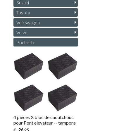
Suzuki
Toyota
Volkswagen
Volvo
Pochette
4 pièces X bloc de caoutchouc
pour Pont elevateur -- tampons
26
€
,95