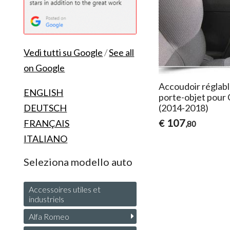
Vedi tutti su Google
/
See all
on Google
Accoudoir réglabl
ENGLISH
porte-objet pour 
DEUTSCH
(2014-2018)
107
FRANÇAIS
€
,80
ITALIANO
Seleziona modello auto
Accessoires utiles et
industriels
Alfa Romeo