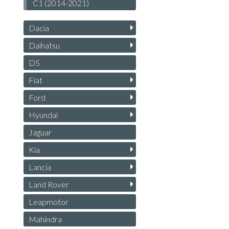
C1 (2014-2021)
Dacia
Daihatsu
DS
Fiat
Ford
Hyundai
Jaguar
Kia
Lancia
Land Rover
Leapmotor
Mahindra