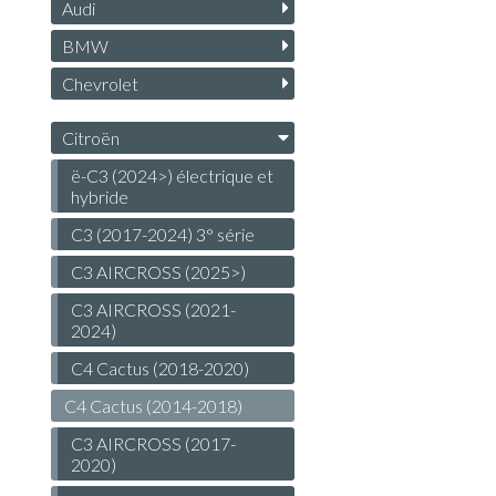
Audi
BMW
Chevrolet
Citroën
ë-C3 (2024>) électrique et
hybride
C3 (2017-2024) 3° série
C3 AIRCROSS (2025>)
C3 AIRCROSS (2021-
2024)
C4 Cactus (2018-2020)
C4 Cactus (2014-2018)
C3 AIRCROSS (2017-
2020)