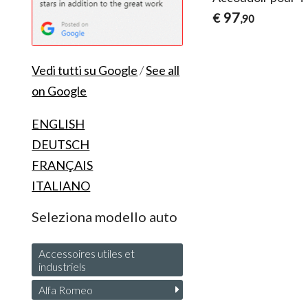
97
€
,90
Vedi tutti su Google
/
See all
on Google
ENGLISH
DEUTSCH
FRANÇAIS
ITALIANO
Seleziona modello auto
Accessoires utiles et
industriels
Alfa Romeo