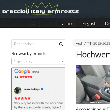
Italiano
English
De
Audi
TT (2015-202
Hochwert
Browse by brands
Choisir >>
Accoudoir pour 