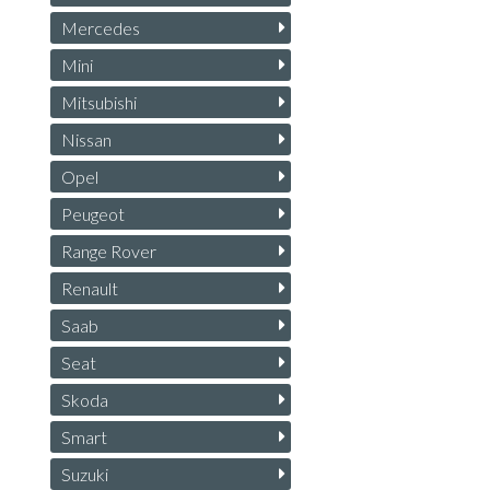
Mercedes
Mini
Mitsubishi
Nissan
Opel
Peugeot
Range Rover
Renault
Saab
Seat
Skoda
Smart
Suzuki