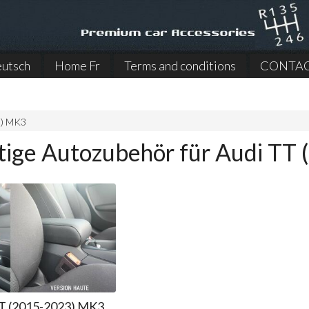
utsch
Home Fr
Terms and conditions
CONTA
3) MK3
ige Autozubehör für Audi TT
TT (2015-2023) MK3