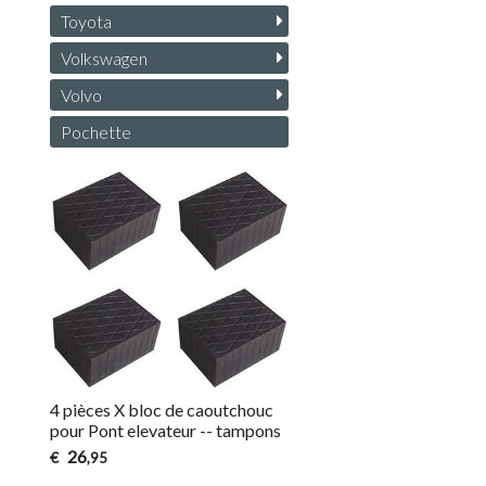
Toyota
Volkswagen
Volvo
Pochette
4 pièces X bloc de caoutchouc
pour Pont elevateur -- tampons
26
€
,95