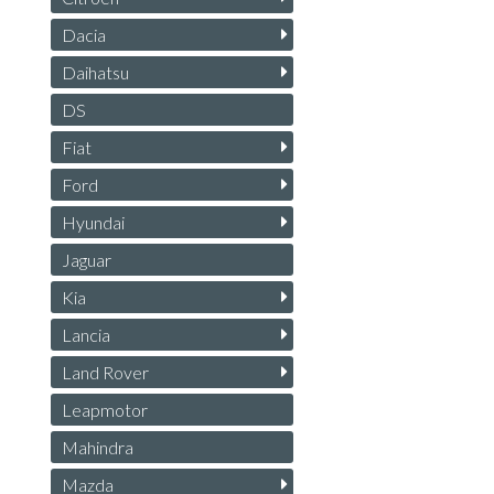
Dacia
Daihatsu
DS
Fiat
Ford
Hyundai
Jaguar
Kia
Lancia
Land Rover
Leapmotor
Mahindra
Mazda