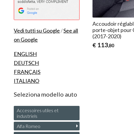
Accoudoir réglabl
porte-objet pour 
Vedi tutti su Google
/
See all
(2017-2020)
on Google
113
€
,80
ENGLISH
DEUTSCH
FRANÇAIS
ITALIANO
Seleziona modello auto
Accessoires utiles et
industriels
Alfa Romeo