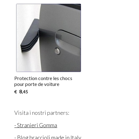
Protection contre les chocs
pour porte de voiture
8
€
,45
Visita i nostri partners:
- Stranieri Gomma
- Blog braccioli made in Italy