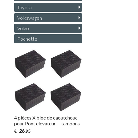
Toyota
Volkswagen
Volvo
Pochette
4 pièces X bloc de caoutchouc
pour Pont elevateur -- tampons
26
€
,95