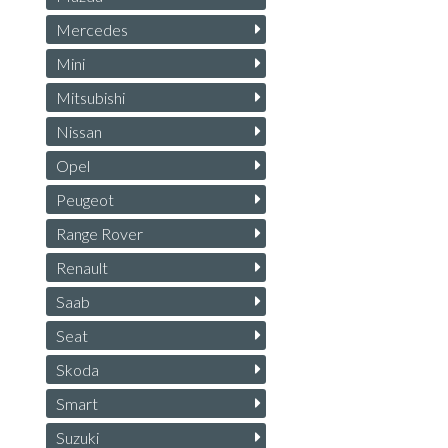
Mercedes
Mini
Mitsubishi
Nissan
Opel
Peugeot
Range Rover
Renault
Saab
Seat
Skoda
Smart
Suzuki