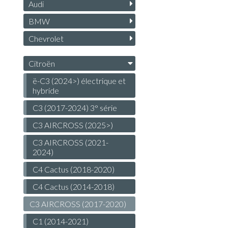
Audi
BMW
Chevrolet
Citroën
ë-C3 (2024>) électrique et
hybride
C3 (2017-2024) 3° série
C3 AIRCROSS (2025>)
C3 AIRCROSS (2021-
2024)
C4 Cactus (2018-2020)
C4 Cactus (2014-2018)
C3 AIRCROSS (2017-2020)
C1 (2014-2021)