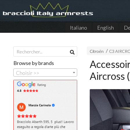
Italiano
English
De
Citroën
C3 AIRCRO
Accessoi
Browse by brands
Choisir >>
Aircross