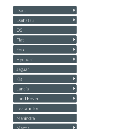
Dacia
Daihatsu
DS
Fiat
Ford
Hyundai
Jaguar
Kia
Lancia
Land Rover
Leapmotor
Mahindra
Mazda