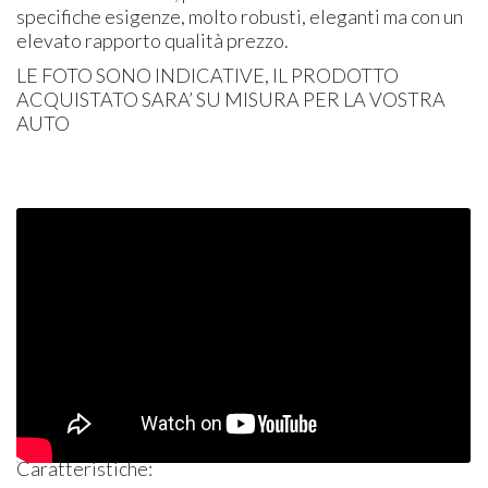
specifiche esigenze, molto robusti, eleganti ma con un
elevato rapporto qualità prezzo.
LE
FOTO
SONO
INDICATIVE
, IL
PRODOTTO
ACQUISTATO
SARA’ SU
MISURA
PER
LA
VOSTRA
AUTO
Caratteristiche: