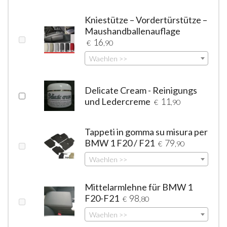
Kniestütze – Vordertürstütze –
Maushandballenauflage
16
€
,90
Waehlen >>
Delicate Cream - Reinigungs
und Ledercreme
11
€
,90
Tappeti in gomma su misura per
BMW 1 F20 / F21
79
€
,90
Waehlen >>
Mittelarmlehne für BMW 1
F20-F21
98
€
,80
Waehlen >>