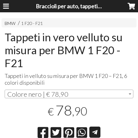
Braccioli per auto, tappeti auto, accessori auto MADE IN ITALY - Armrests, Mittelarmlehnen, Accoundoirs
BMW
1 F20 - F21
Tappeti in vero velluto su
misura per BMW 1 F20 -
F21
Tappeti in velluto su misura per
BMW
1 F20 – F21, 6
colori disponibili
Colore nero | € 78,90
78
,90
€