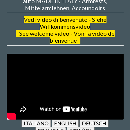
auto MADE IN ITALY - Armrests,
Mittelarmlehnen, Accoundoirs
V
edi video di benvenuto - Siehe
Willkommensvideo
See welcome video - Voir la vidéo de
bienvenue
ITALIANO
ENGLISH
DEUTSCH