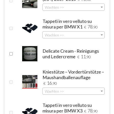
Waehlen >>
Tappeti in vero velluto su
misura per BMW X1
78
€
,90
Waehlen >>
Delicate Cream - Reinigungs
und Ledercreme
11
€
,90
Kniestütze – Vordertürstütze –
Maushandballenauflage
16
€
,90
Waehlen >>
Tappeti in vero velluto su
misura per BMW X3
78
€
,90