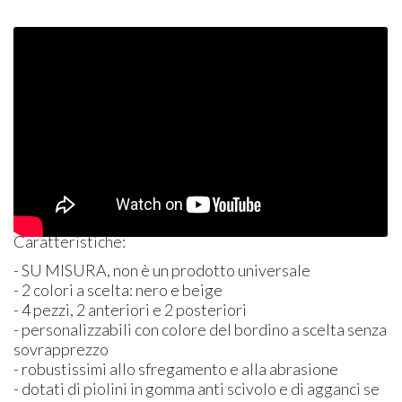
Caratteristiche:
- SU
MISURA
, non è un prodotto universale
- 2 colori a scelta: nero e beige
- 4 pezzi, 2 anteriori e 2 posteriori
- personalizzabili con colore del bordino a scelta senza
sovrapprezzo
- robustissimi allo sfregamento e alla abrasione
- dotati di piolini in gomma anti scivolo e di agganci se