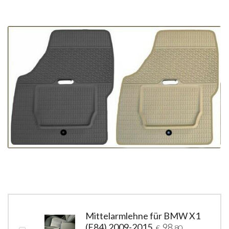
Mittelarmlehne für BMW X1
(E84) 2009-2015
98
€
,80