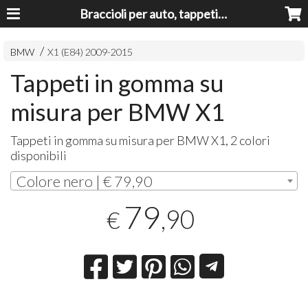
Braccioli per auto, tappeti auto, accessori auto MADE IN ITALY - Armrests, Mittelarmlehnen, Accoundoirs
BMW
X1 (E84) 2009-2015
Tappeti in gomma su
misura per BMW X1
Tappeti in gomma su misura per
BMW
X1, 2 colori
disponibili
Colore nero | € 79,90
79
,90
€