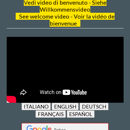
V
edi video di benvenuto - Siehe
Willkommensvideo
See welcome video - Voir la vidéo de
bienvenue
ITALIANO
ENGLISH
DEUTSCH
FRANÇAIS
ESPAÑOL