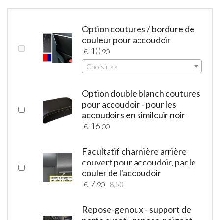
Option coutures / bordure de
couleur pour accoudoir
10
€
,90
Choisir >>
Option double blanch coutures
pour accoudoir - pour les
accoudoirs en similcuir noir
16
€
,00
Facultatif charnière arrière
couvert pour accoudoir, par le
couler de l'accoudoir
7
€
,90
8,50
Repose-genoux - support de
porte avant - repose-poignet