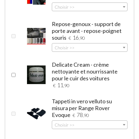
Choisir >>
Repose-genoux - support de
porte avant - repose-poignet
souris
16
€
,90
Choisir >>
Delicate Cream - crème
nettoyante et nourrissante
pour le cuir des voitures
11
€
,90
Tappeti in vero velluto su
misura per Range Rover
Evoque
78
€
,90
Choisir >>