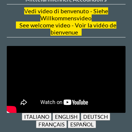
V
edi video di benvenuto - Siehe
Willkommensvideo
See welcome video - Voir la vidéo de
bienvenue
ITALIANO
ENGLISH
DEUTSCH
FRANÇAIS
ESPAÑOL