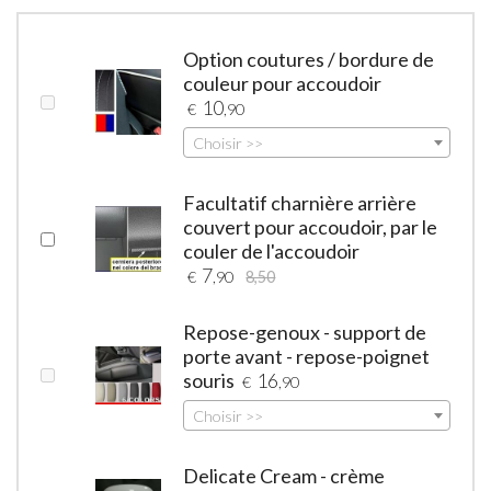
Option coutures / bordure de
couleur pour accoudoir
10
€
,90
Choisir >>
Facultatif charnière arrière
couvert pour accoudoir, par le
couler de l'accoudoir
7
€
,90
8,50
Repose-genoux - support de
porte avant - repose-poignet
souris
16
€
,90
Choisir >>
Delicate Cream - crème