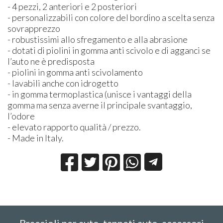
- 4 pezzi, 2 anteriori e 2 posteriori
- personalizzabili con colore del bordino a scelta senza
sovrapprezzo
- robustissimi allo sfregamento e alla abrasione
- dotati di piolini in gomma anti scivolo e di agganci se
l’auto ne è predisposta
- piolini in gomma anti scivolamento
- lavabili anche con idrogetto
- in gomma termoplastica (unisce i vantaggi della
gomma ma senza averne il principale svantaggio,
l’odore
- elevato rapporto qualità / prezzo.
- Made in Italy.
Braccioli per auto, tappeti auto, accessori