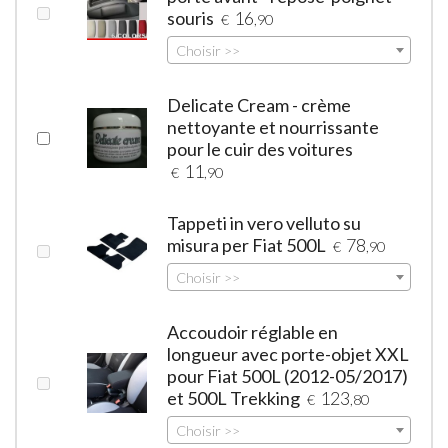
souris
16
€
,90
Choisir >>
Delicate Cream - crème
nettoyante et nourrissante
pour le cuir des voitures
11
€
,90
Tappeti in vero velluto su
misura per Fiat 500L
78
€
,90
Choisir >>
Accoudoir réglable en
longueur avec porte-objet XXL
pour Fiat 500L (2012-05/2017)
et 500L Trekking
123
€
,80
Choisir >>