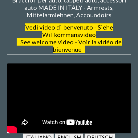
auto MADE IN ITALY - Armrests,
Mittelarmlehnen, Accoundoirs
V
edi video di benvenuto - Siehe
Willkommensvideo
See welcome video - Voir la vidéo de
bienvenue
ITALIANO
ENGLISH
DEUTSCH