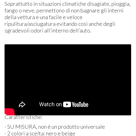
Soprattutto in situazioni climatiche disagiate, pioggia,
fango o neve, permettono di non bagnare gli interni
della vettura e una facile e veloce
ripulitura/asciugatura evitando così anche degli
sgradevoli odori all’interno dell’auto.
Caratteristiche:
- SU
MISURA
, non è un prodotto universale
- 2 colori a scelta: nero e beige