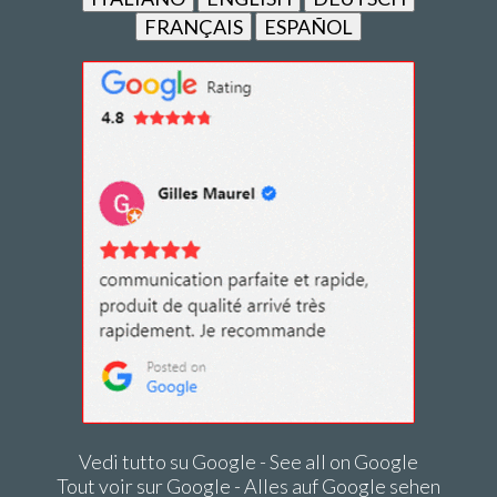
FRANÇAIS
ESPAÑOL
Vedi tutto su Google - See all on Google
Tout voir sur Google - Alles auf Google sehen