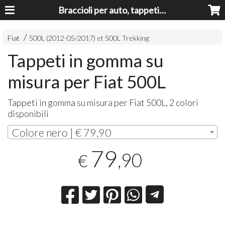
Braccioli per auto, tappeti auto, accessori auto MADE IN ITALY - Armrests, Mittelarmlehnen, Accoundoirs
Fiat
500L (2012-05/2017) et 500L Trekking
Tappeti in gomma su
misura per Fiat 500L
Tappeti in gomma su misura per Fiat 500L, 2 colori
disponibili
Colore nero | € 79,90
79
,90
€