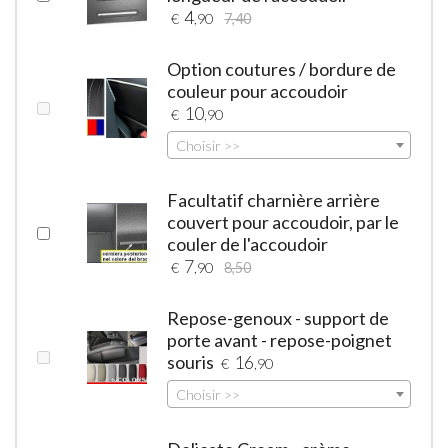
4
€
,90
7,40
Option coutures / bordure de
couleur pour accoudoir
10
€
,90
Choisir >>
Facultatif charnière arrière
couvert pour accoudoir, par le
couler de l'accoudoir
7
€
,90
8,50
Repose-genoux - support de
porte avant - repose-poignet
souris
16
€
,90
Choisir >>