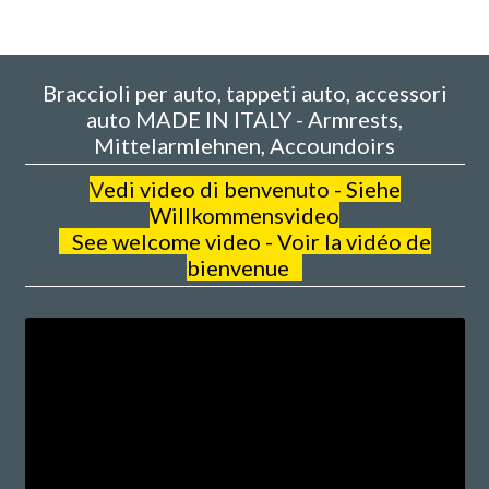
Braccioli per auto, tappeti auto, accessori
auto MADE IN ITALY - Armrests,
Mittelarmlehnen, Accoundoirs
V
edi video di benvenuto - Siehe
Willkommensvideo
See welcome video - Voir la vidéo de
bienvenue