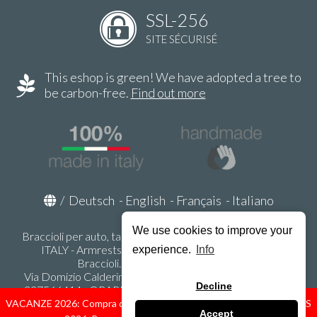
SSL-256
SITE SÉCURISÉ
This eshop is green! We have adopted a tree to
be carbon-free.
Find out more
/
Deutsch
-
English
-
Français
-
Italiano
We use cookies to improve your
Braccioli per auto, tappeti auto, accessori auto MADE IN
ITALY - Armrests, Mittelarmlehnen, Accoundoirs -
experience.
Info
Braccioli.it - P.Iva IT02178470353
Via Domizio Calderini 8 int. 1 - 37131 Verona (VR) - Italy -
Decline
337566414 - ORARI UFFICIO 9:00-12:00, 15:00-18:00,
LUNEDI' - VENERDI' -
info@braccioli-italy-armrests.com
VACANZE 2026: Compra ora spediremo dal 31 Agosto! — HOLIDAYS
Accept