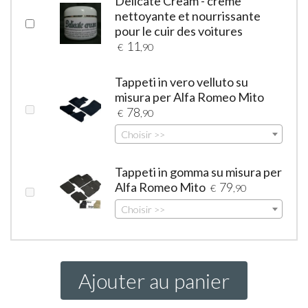
Delicate Cream - crème
nettoyante et nourrissante
pour le cuir des voitures
11
€
,90
Tappeti in vero velluto su
misura per Alfa Romeo Mito
78
€
,90
Choisir >>
Tappeti in gomma su misura per
Alfa Romeo Mito
79
€
,90
Choisir >>
Ajouter au panier