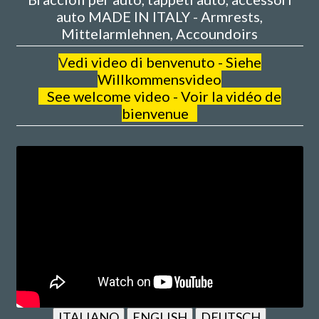
auto MADE IN ITALY - Armrests,
Mittelarmlehnen, Accoundoirs
V
edi video di benvenuto - Siehe
Willkommensvideo
See welcome video - Voir la vidéo de
bienvenue
ITALIANO
ENGLISH
DEUTSCH