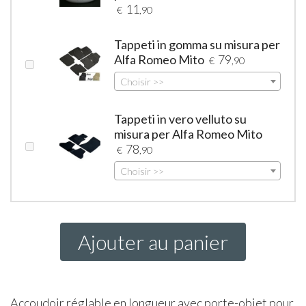
11
€
,90
Tappeti in gomma su misura per
Alfa Romeo Mito
79
€
,90
Choisir >>
Tappeti in vero velluto su
misura per Alfa Romeo Mito
78
€
,90
Choisir >>
Ajouter au panier
Accoudoir réglable en longueur avec porte-objet pour