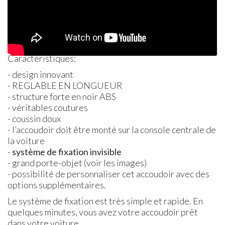
Caractéristiques:
- design innovant
-
REGLABLE
EN
LONGUEUR
- structure forte en noir
ABS
- véritables coutures
- coussin doux
- l’accoudoir doit être monté sur la console centrale de
la voiture
-
système de fixation invisible
- grand porte-objet (voir les images)
- possibilité de personnaliser cet accoudoir avec des
options supplémentaires.
Le système de fixation est très simple et rapide. En
quelques minutes, vous avez votre accoudoir prêt
dans votre voiture.