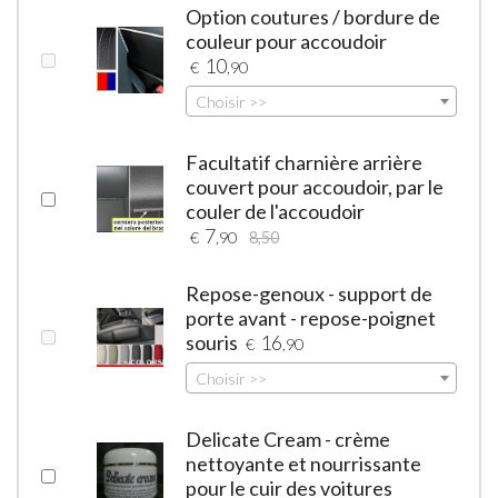
Option coutures / bordure de
couleur pour accoudoir
10
€
,90
Choisir >>
Facultatif charnière arrière
couvert pour accoudoir, par le
couler de l'accoudoir
7
€
,90
8,50
Repose-genoux - support de
porte avant - repose-poignet
souris
16
€
,90
Choisir >>
Delicate Cream - crème
nettoyante et nourrissante
pour le cuir des voitures