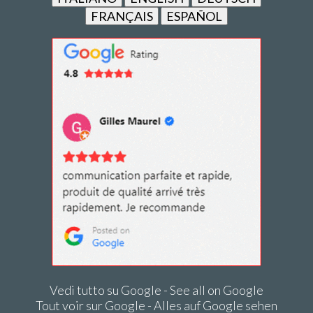
FRANÇAIS
ESPAÑOL
Vedi tutto su Google - See all on Google
Tout voir sur Google - Alles auf Google sehen