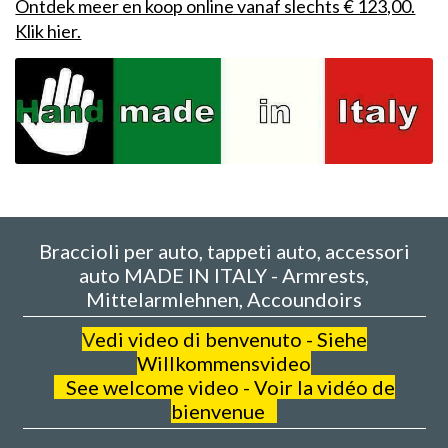
Ontdek meer en koop online vanaf slechts € 123,00.
Klik hier.
Braccioli per auto, tappeti auto, accessori
auto MADE IN ITALY - Armrests,
Mittelarmlehnen, Accoundoirs
V
edi video di benvenuto - Siehe
Willkommensvideo
See welcome video - Voir la vidéo de
bienvenue