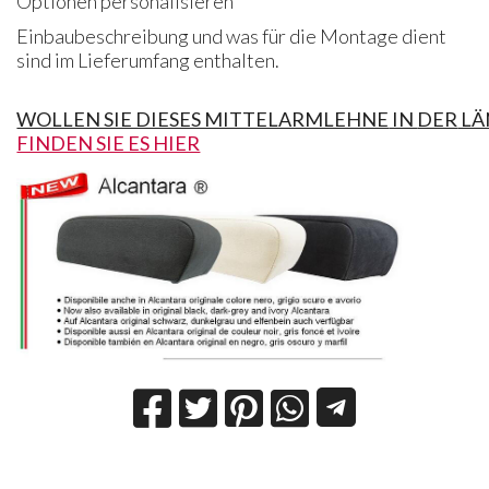
Optionen personalisieren
Einbaubeschreibung und was für die Montage dient
sind im Lieferumfang enthalten.
WOLLEN SIE DIESES MITTELARMLEHNE
IN
DER
LÄ
FINDEN SIE ES HIER