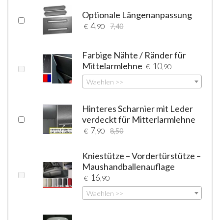
Optionale Längenanpassung
4
€
,90
7,40
Farbige Nähte / Ränder für
Mittelarmlehne
10
€
,90
Waehlen >>
Hinteres Scharnier mit Leder
verdeckt für Mitterlarmlehne
7
€
,90
8,50
Kniestütze – Vordertürstütze –
Maushandballenauflage
16
€
,90
Waehlen >>