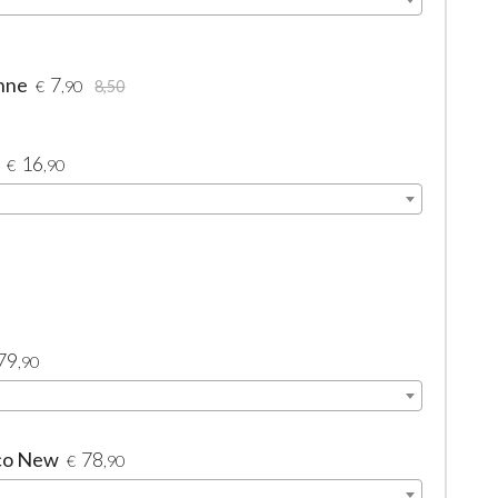
ehne
7
€
,90
8,50
16
€
,90
79
,90
cco New
78
€
,90