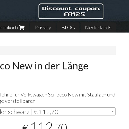
renkorb
Privacy
BLOG
Nederlands
co New in der Länge
lehne für Volkswagen Scirocco New mit Staufach und
ge verstellbaren
er schwarz | € 112,70
112
,70
€