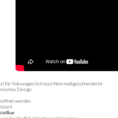
 ist für Vokswagen Scirocco New maßgeschneiderte
ienisches Design
geöffnet werden
lstert
stellbar