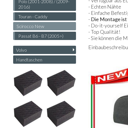
- Verfügbar aus Ec
Polo (2001-2008) / (2009-
- Echten Nähte
2016)
- Einfache Befest
Touran - Caddy
-
Die Montage ist 
- Do-it-yourself E
Scirocco New
- Top Qualität!
Passat B6 - B7 (2005>)
- Sie können die 
Einbaubeschreibun
Volvo
Handtaschen