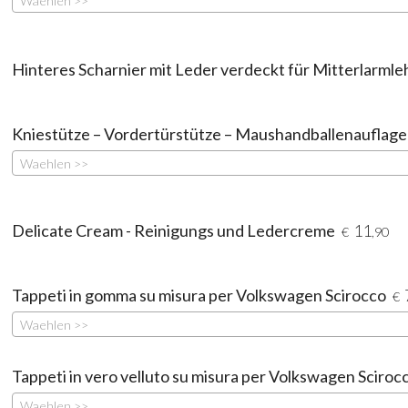
Waehlen >>
Hinteres Scharnier mit Leder verdeckt für Mitterlarml
Kniestütze – Vordertürstütze – Maushandballenauflage
Waehlen >>
Delicate Cream - Reinigungs und Ledercreme
11
€
,90
Tappeti in gomma su misura per Volkswagen Scirocco
€
Waehlen >>
Tappeti in vero velluto su misura per Volkswagen Sciro
Waehlen >>