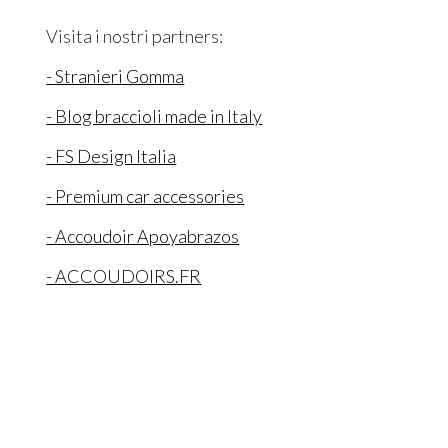
Visita i nostri partners:
- Stranieri Gomma
- Blog braccioli made in Italy
- FS Design Italia
- Premium car accessories
- Accoudoir Apoyabrazos
- ACCOUDOIRS.FR