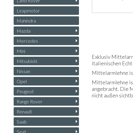
Land Rover
Leapmotor
Mahindra
Mazda
Mercedes
Mini
Exklusiv Mittelar
Mitsubishi
italienischen Echt
Nissan
Mittelarmlehne ist
Opel
Mittelarmlehne is
angebracht. Die M
Peugeot
nicht außen sichtb
Range Rover
Renault
Saab
Seat