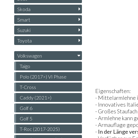
Skoda
Smart
Suzuki
Toyota
Volkswagen
Taigo
Polo (2017>) VI Phase
T-Cross
Eigenschaften:
- Mittelarmlehne
Caddy (2021>)
- Innovatives Ital
Golf 6
- Großes Staufach
- Armlehne kann 
Golf 5
- Armauflage gepo
T-Roc (2017-2025)
-
In der Länge ver