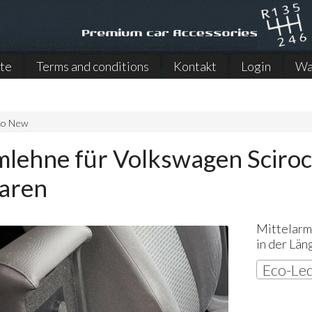
ite
Terms and conditions
Kontakt
Login
Wa
co New
mlehne für Volkswagen Sciroc
baren
Mittelarm
in der Län
Eco-Led