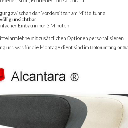
o-leder, Stoff, Echtleder und Alcantara
igung zwischen den Vordersitzen am Mitteltunnel
völlig unsichtbar
infacher Einbau in nur 3 Minuten
Mittelarmlehne mit zusätzlichen Optionen personalisieren
g und was für die Montage dient sind im
Lieferumfang entha