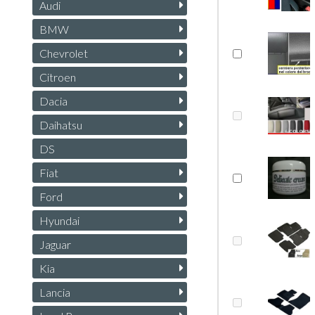
Audi
BMW
Chevrolet
Citroen
Dacia
Daihatsu
DS
Fiat
Ford
Hyundai
Jaguar
Kia
Lancia