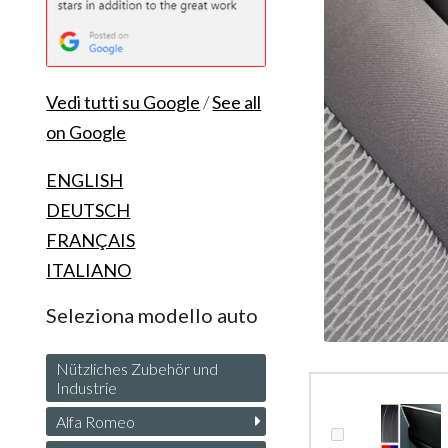
Vedi tutti su Google
/
See all
on Google
ENGLISH
DEUTSCH
FRANÇAIS
ITALIANO
Seleziona modello auto
Nützliches Zubehör und
Industrie
Alfa Romeo