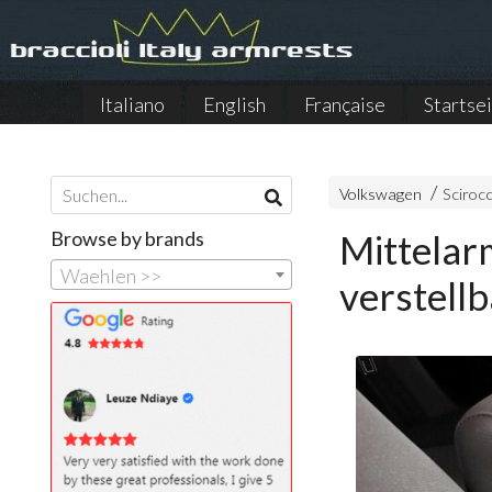
Italiano
English
Française
Startse
Volkswagen
Sciroc
Browse by brands
Mittelar
Waehlen >>
verstell