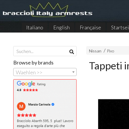
Italiano
English
Française
Startse
Nissan
Pixo
Browse by brands
Tappeti i
Waehlen >>