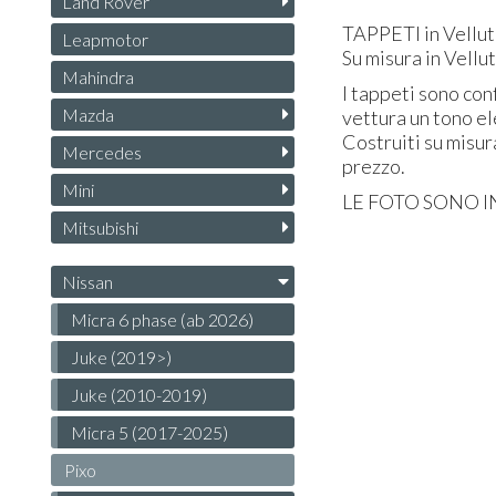
Land Rover
TAPPETI
in Vellut
Leapmotor
Su misura in Vellu
Mahindra
I tappeti sono conf
Mazda
vettura un tono el
Costruiti su misur
Mercedes
prezzo.
Mini
LE
FOTO
SONO
I
Mitsubishi
Nissan
Micra 6 phase (ab 2026)
Juke (2019>)
Juke (2010-2019)
Micra 5 (2017-2025)
Pixo