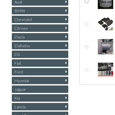
Audi
BMW
Chevrolet
Citroen
Dacia
Daihatsu
DS
Fiat
Ford
Hyundai
Jaguar
Kia
Lancia