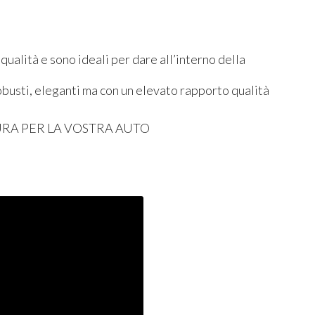
 qualità e sono ideali per dare all’interno della
robusti, eleganti ma con un elevato rapporto qualità
URA
PER
LA
VOSTRA
AUTO