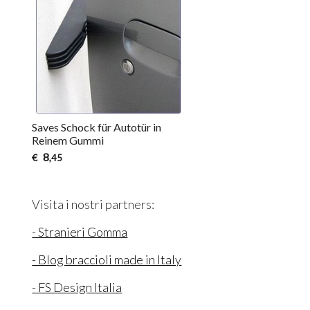
Saves Schock für Autotür in
Reinem Gummi
8
€
,45
Visita i nostri partners:
- Stranieri Gomma
- Blog braccioli made in Italy
- FS Design Italia