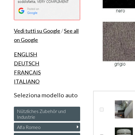
Vedi tutti su Google
/
See all
on Google
ENGLISH
DEUTSCH
FRANÇAIS
ITALIANO
Seleziona modello auto
Nützliches Zubehör und
Industrie
Alfa Romeo