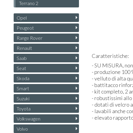
Terrano 2
Opel
Peugeot
Range Rover
Renault
Caratteristiche:
Saab
- SU
MISURA
, no
Seat
- produzione 100 %
- velluto di alta qu
Skoda
- battitacco rinfo
Smart
- kit completo, 2 a
- robustissimi all
Suzuki
- dotati di velcro 
Toyota
- lavabili anche c
- elevato rapporto
Volkswagen
Volvo