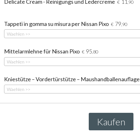
Delicate Cream - Reinigungs und Ledercreme
11
€
,90
Tappeti in gomma su misura per Nissan Pixo
79
€
,90
Waehlen >>
Mittelarmlehne für Nissan Pixo
95
€
,80
Waehlen >>
Kniestütze – Vordertürstütze – Maushandballenauflage
Waehlen >>
Kaufen