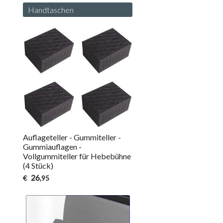
Handtaschen
Auflageteller - Gummiteller -
Gummiauflagen -
Vollgummiteller für Hebebühne
(4 Stück)
26
€
,95