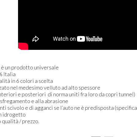
n è un prodotto universale
 Italia
alità in 6 colori a scelta
rzato nel medesimo velluto ad alto spessore
nteriori e posteriori di norma uniti fra loro da copri tunnel)
o sfregamento e alla abrasione
anti scivolo e di agganci se l’auto ne è predisposta (specific
on idrogetto
 qualità / prezzo.