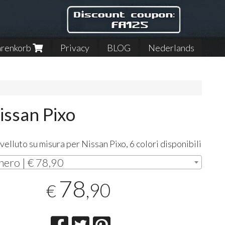
renkorb
Privacy
BLOG
Nederlands
Nissan Pixo
 velluto su misura per Nissan Pixo, 6 colori disponibili
nero | € 78,90
78
,90
€