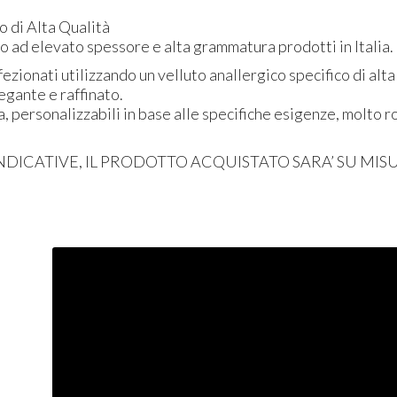
o di Alta Qualità
to ad elevato spessore e alta grammatura prodotti in Italia.
ezionati utilizzando un velluto anallergico specifico di alta
egante e raffinato.
a, personalizzabili in base alle specifiche esigenze, molto 
NDICATIVE
, IL
PRODOTTO
ACQUISTATO
SARA’ SU
MIS