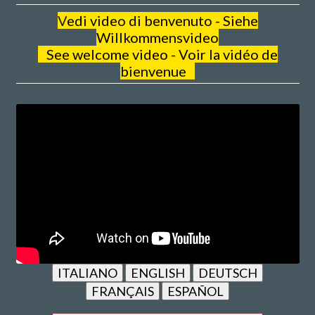
V
edi video di benvenuto - Siehe
Willkommensvideo
See welcome video - Voir la vidéo de
bienvenue
ITALIANO
ENGLISH
DEUTSCH
FRANÇAIS
ESPAÑOL