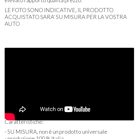
elevato rapporto qualità prezzo.
LE
FOTO
SONO
INDICATIVE
, IL
PRODOTTO
ACQUISTATO
SARA’ SU
MISURA
PER
LA
VOSTRA
AUTO
Caratteristiche:
- SU
MISURA
, non è un prodotto universale
- produzione 100 % Italia