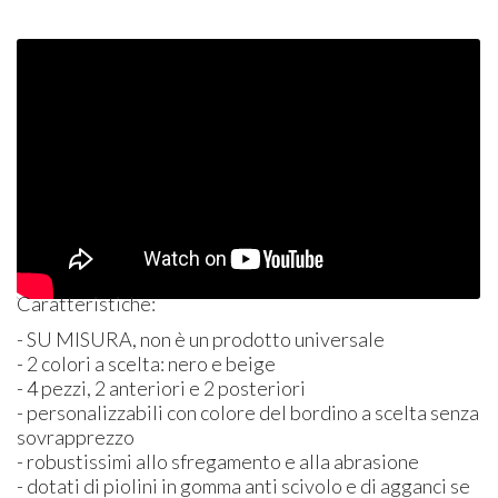
Caratteristiche:
- SU
MISURA
, non è un prodotto universale
- 2 colori a scelta: nero e beige
- 4 pezzi, 2 anteriori e 2 posteriori
- personalizzabili con colore del bordino a scelta senza
sovrapprezzo
- robustissimi allo sfregamento e alla abrasione
- dotati di piolini in gomma anti scivolo e di agganci se