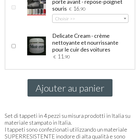
porte avant - repose-poignet
souris
16
€
,90
Choisir >>
Delicate Cream - crème
nettoyante et nourrissante
pour le cuir des voitures
11
€
,90
Ajouter au panier
Set di tappeti in 4 pezzi su misura prodotti in Italia su
materiale stampato in Italia.
I tappeti sono confezionati utilizzando un materiale
SUPER
RESISTENTE
inodore di alta qualità e sono