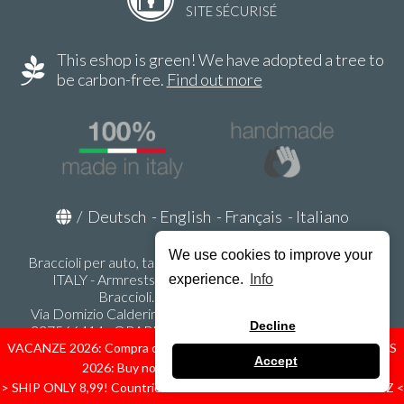
SITE SÉCURISÉ
This eshop is green! We have adopted a tree to
be carbon-free.
Find out more
/
Deutsch
-
English
-
Français
-
Italiano
We use cookies to improve your
Braccioli per auto, tappeti auto, accessori auto MADE IN
ITALY - Armrests, Mittelarmlehnen, Accoundoirs -
experience.
Info
Braccioli.it - P.Iva IT02178470353
Via Domizio Calderini 8 int. 1 - 37131 Verona (VR) - Italy -
Decline
337566414 - ORARI UFFICIO 9:00-12:00, 15:00-18:00,
LUNEDI' - VENERDI' -
info@braccioli-italy-armrests.com
VACANZE 2026: Compra ora spediremo dal 31 Agosto! — HOLIDAYS
Accept
2026: Buy now, we ship from August 31st!
Ecommerce creato con
Scontrino.com
> SHIP ONLY 8,99! Countries: IT - D - FR - A - NL - B - ES - PL - LU - CZ <