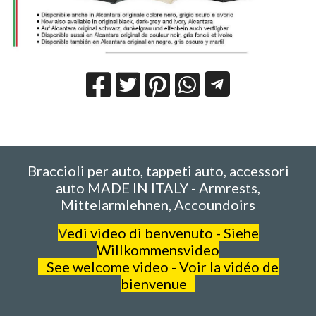
Braccioli per auto, tappeti auto, accessori
auto MADE IN ITALY - Armrests,
Mittelarmlehnen, Accoundoirs
V
edi video di benvenuto - Siehe
Willkommensvideo
See welcome video - Voir la vidéo de
bienvenue