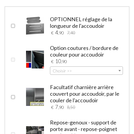
OPTIONNEL réglage de la
longueur de l'accoudoir
4
€
,90
7,40
Option coutures / bordure de
couleur pour accoudoir
10
€
,90
Choisir >>
Facultatif charnière arrière
couvert pour accoudoir, par le
couler de l'accoudoir
7
€
,90
8,50
Repose-genoux - support de
porte avant - repose-poignet