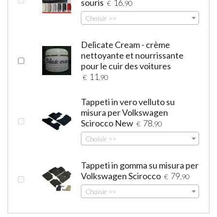
souris
16
€
,90
Choisir >>
Delicate Cream - crème
nettoyante et nourrissante
pour le cuir des voitures
11
€
,90
Tappeti in vero velluto su
misura per Volkswagen
Scirocco New
78
€
,90
Choisir >>
Tappeti in gomma su misura per
Volkswagen Scirocco
79
€
,90
Choisir >>