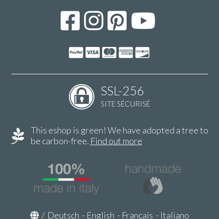
SSL-256
SITE SÉCURISÉ
This eshop is green! We have adopted a tree to
be carbon-free.
Find out more
/
Deutsch
-
English
-
Français
-
Italiano