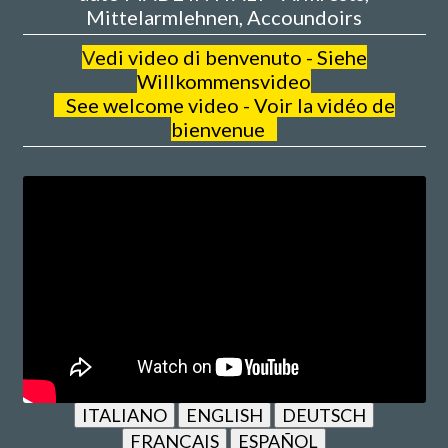
Mittelarmlehnen, Accoundoirs
V
edi video di benvenuto - Siehe
Willkommensvideo
See welcome video - Voir la vidéo de
bienvenue
ITALIANO
ENGLISH
DEUTSCH
FRANÇAIS
ESPAÑOL