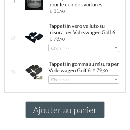
pour le cuir des voitures
11
€
,90
Tappeti in vero velluto su
misura per Volkswagen Golf 6
78
€
,90
Choisir >>
Tappeti in gomma su misura per
Volkswagen Golf 6
79
€
,90
Choisir >>
Ajouter au panier