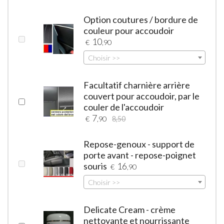
Option coutures / bordure de
couleur pour accoudoir
10
€
,90
Choisir >>
Facultatif charnière arrière
couvert pour accoudoir, par le
couler de l'accoudoir
7
€
,90
8,50
Repose-genoux - support de
porte avant - repose-poignet
souris
16
€
,90
Choisir >>
Delicate Cream - crème
nettoyante et nourrissante